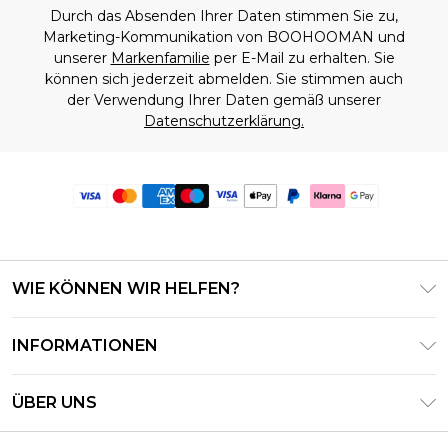
Durch das Absenden Ihrer Daten stimmen Sie zu,
Marketing-Kommunikation von BOOHOOMAN und
unserer
Markenfamilie
per E-Mail zu erhalten. Sie
können sich jederzeit abmelden. Sie stimmen auch
der Verwendung Ihrer Daten gemäß unserer
Datenschutzerklärung.
WIE KÖNNEN WIR HELFEN?
Häufig gestellte Fragen
INFORMATIONEN
Kontaktieren Sie uns
Geschäftsbedingungen – Aktualisiert Juni 2026
Meine Bestellung verfolgen & zurücksenden
ÜBER UNS
Nutzungsbedingungen
Lieferoptionen
Investor Relations