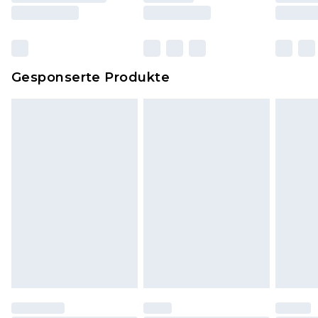
und Kissen, müssen unbenutzt und in ihrer
originalen, ungeöffneten Verpackung
zurückgesendet werden.
Dies berührt nicht deine gesetzlichen Rechte.
Gesponserte Produkte
Klicke
hier
um unsere vollständigen
Rückgabebedingungen einzusehen.