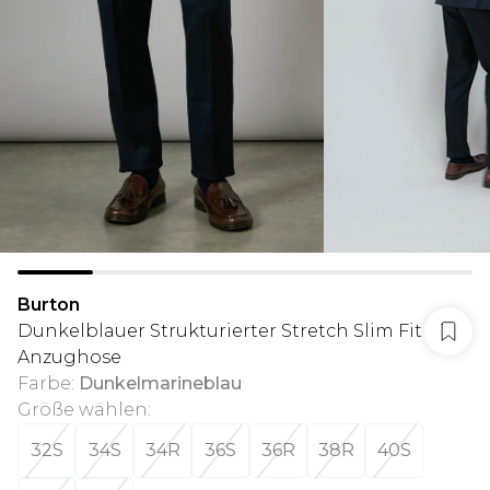
Burton
Dunkelblauer Strukturierter Stretch Slim Fit
Anzughose
Farbe
:
Dunkelmarineblau
Größe wählen
:
32S
34S
34R
36S
36R
38R
40S