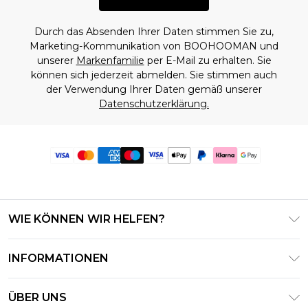
Durch das Absenden Ihrer Daten stimmen Sie zu,
Marketing-Kommunikation von BOOHOOMAN und
unserer
Markenfamilie
per E-Mail zu erhalten. Sie
können sich jederzeit abmelden. Sie stimmen auch
der Verwendung Ihrer Daten gemäß unserer
Datenschutzerklärung.
WIE KÖNNEN WIR HELFEN?
Häufig gestellte Fragen
INFORMATIONEN
Kontaktieren Sie uns
Geschäftsbedingungen – Aktualisiert Juni 2026
Meine Bestellung verfolgen & zurücksenden
ÜBER UNS