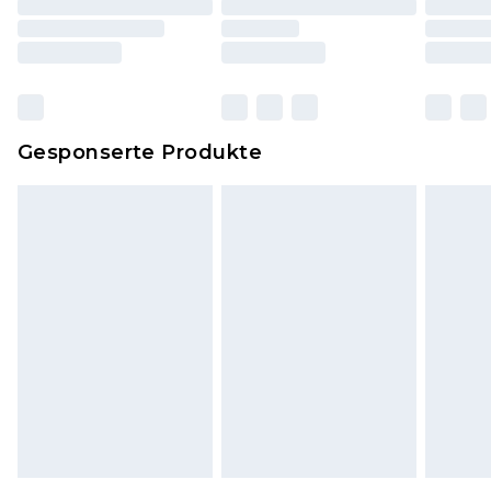
einschließlich Bettwäsche, Matratzen, Toppern
und Kissen, müssen unbenutzt und in ihrer
originalen, ungeöffneten Verpackung
zurückgesendet werden.
Dies berührt nicht deine gesetzlichen Rechte.
Gesponserte Produkte
Klicke
hier
um unsere vollständigen
Rückgabebedingungen einzusehen.