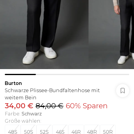
Burton
Schwarze Plissee-Bundfaltenhose mit
weitem Bein
34,00 €
84,00 €
60% Sparen
Farbe
:
Schwarz
Größe wählen
:
48S
50S
52S
46S
46R
48R
50R