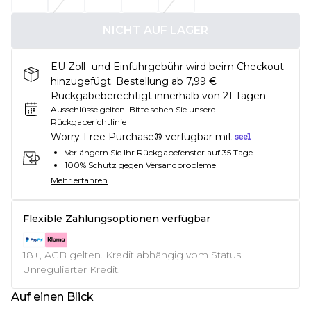
NICHT AUF LAGER
EU Zoll- und Einfuhrgebühr wird beim Checkout
hinzugefügt. Bestellung ab 7,99 €
Rückgabeberechtigt innerhalb von 21 Tagen
Ausschlüsse gelten.
Bitte sehen Sie unsere
Rückgaberichtlinie
Worry-Free Purchase® verfügbar mit
Verlängern Sie Ihr Rückgabefenster auf 35 Tage
100% Schutz gegen Versandprobleme
Mehr erfahren
Flexible Zahlungsoptionen verfügbar
18+, AGB gelten. Kredit abhängig vom Status.
Unregulierter Kredit.
Auf einen Blick