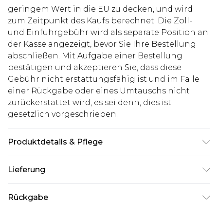
geringem Wert in die EU zu decken, und wird
zum Zeitpunkt des Kaufs berechnet. Die Zoll-
und Einfuhrgebühr wird als separate Position an
der Kasse angezeigt, bevor Sie Ihre Bestellung
abschließen. Mit Aufgabe einer Bestellung
bestätigen und akzeptieren Sie, dass diese
Gebühr nicht erstattungsfähig ist und im Falle
einer Rückgabe oder eines Umtauschs nicht
zurückerstattet wird, es sei denn, dies ist
gesetzlich vorgeschrieben.
Produktdetails & Pflege
100% Baumwolle. Model ist 1,85 m groß und trägt
Lieferung
UK-Größe M/32
Deutschland Standardlieferung
€7.99
Rückgabe
Bis zu 8 Werktage
Stimmt etwas nicht? Du hast 21 Tage ab dem Tag