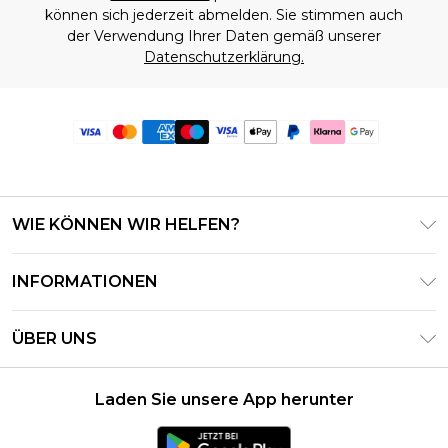
können sich jederzeit abmelden. Sie stimmen auch
der Verwendung Ihrer Daten gemäß unserer
Datenschutzerklärung.
WIE KÖNNEN WIR HELFEN?
Häufig gestellte Fragen
INFORMATIONEN
Kontaktieren Sie uns
Geschäftsbedingungen – Aktualisiert Juni 2026
Meine Bestellung verfolgen & zurücksenden
ÜBER UNS
Nutzungsbedingungen
Lieferoptionen
Investor Relations
Geschenkkarten-Guthaben
Rückgaberecht – Aktualisiert Mai 2026
Laden Sie unsere App herunter
Erklärung Zur Modernen Sklaverei
Klarna
Größentabelle
Karriere