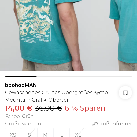
boohooMAN
Gewaschenes Grünes Übergroßes Kyoto
Mountain Grafik-Oberteil
14,00 €
36,00 €
61% Sparen
Farbe
:
Grün
Größe wählen
:
Größenführer
XS
S
M
L
XL