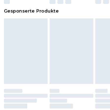
Dies berührt nicht deine gesetzlichen Rechte.
Gesponserte Produkte
Klicke
hier
um unsere vollständigen
Rückgabebedingungen einzusehen.