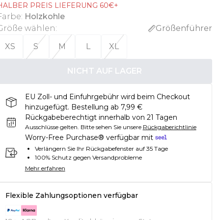
HALBER PREIS LIEFERUNG 60€+
Farbe
:
Holzkohle
Größe wählen
:
Größenführer
XS
S
M
L
XL
NICHT AUF LAGER
EU Zoll- und Einfuhrgebühr wird beim Checkout
hinzugefügt. Bestellung ab 7,99 €
Rückgabeberechtigt innerhalb von 21 Tagen
Ausschlüsse gelten.
Bitte sehen Sie unsere
Rückgaberichtlinie
Worry-Free Purchase® verfügbar mit
Verlängern Sie Ihr Rückgabefenster auf 35 Tage
100% Schutz gegen Versandprobleme
Mehr erfahren
Flexible Zahlungsoptionen verfügbar