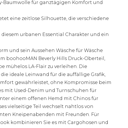
sey-Baumwolle für ganztägigen Komfort und
tet eine zeitlose Silhouette, die verschiedene
 diesem urbanen Essential Charakter und ein
 Form und sein Aussehen Wäsche für Wäsche
em boohooMAN Beverly Hills Druck-Oberteil,
e mühelos LA-Flair zu verleihen. Die
ie ideale Leinwand für die auffällige Grafik,
omfort gewährleistet, ohne Kompromisse beim
 es mit Used-Denim und Turnschuhen für
 unter einem offenen Hemd mit Chinos für
 vielseitige Teil wechselt nahtlos von
ten Kneipenabenden mit Freunden. Für
Look kombinieren Sie es mit Cargohosen und