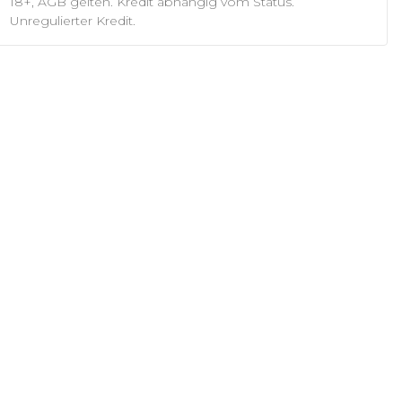
18+, AGB gelten. Kredit abhängig vom Status.
Unregulierter Kredit.