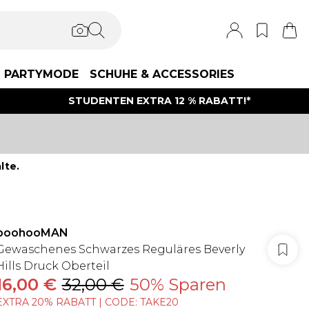
PARTYMODE
SCHUHE & ACCESSORIES
STUDENTEN EXTRA 12 % RABATT!*
lte.
boohooMAN
Gewaschenes Schwarzes Reguläres Beverly
Hills Druck Oberteil
16,00 €
32,00 €
50% Sparen
EXTRA 20% RABATT | CODE: TAKE20