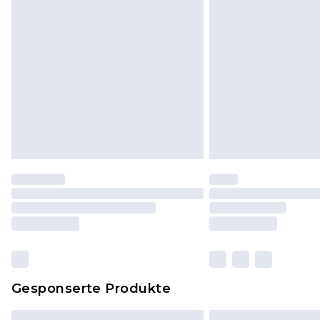
Dies berührt nicht deine gesetzli
Klicke
hier
um unsere vollständig
Gesponserte Produkte