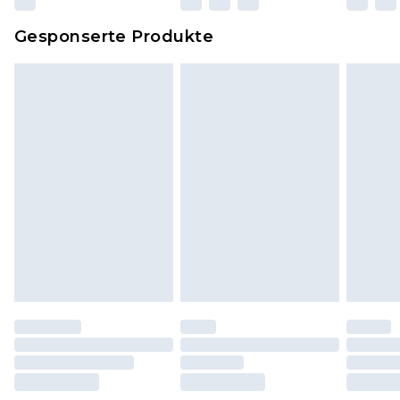
Dies berührt nicht deine gesetzlichen Rechte.
Gesponserte Produkte
Klicke
hier
um unsere vollständigen
Rückgabebedingungen einzusehen.