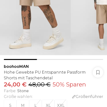
boohooMAN
Hohe Gewebte PU Entspannte Passform
Shorts mit Taschendetal
24,00 €
48,00 €
50% Sparen
Farbe
:
Stone
Größe wählen
:
Größenführer
S
M
L
XL
XXL