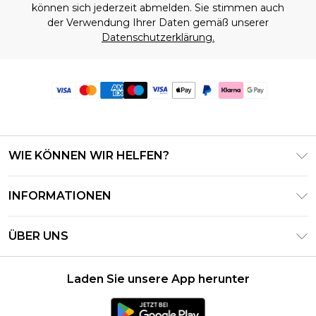
können sich jederzeit abmelden. Sie stimmen auch
der Verwendung Ihrer Daten gemäß unserer
Datenschutzerklärung.
WIE KÖNNEN WIR HELFEN?
Häufig gestellte Fragen
INFORMATIONEN
Kontaktieren Sie uns
Geschäftsbedingungen – Aktualisiert Juni 2026
Meine Bestellung verfolgen & zurücksenden
ÜBER UNS
Nutzungsbedingungen
Lieferoptionen
Investor Relations
Geschenkkarten-Guthaben
Rückgaberecht – Aktualisiert Mai 2026
Laden Sie unsere App herunter
Erklärung Zur Modernen Sklaverei
Klarna
Größentabelle
Karriere