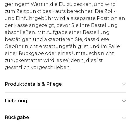
geringem Wert in die EU zu decken, und wird
zum Zeitpunkt des Kaufs berechnet. Die Zoll-
und Einfuhrgebühr wird als separate Position an
der Kasse angezeigt, bevor Sie Ihre Bestellung
abschließen. Mit Aufgabe einer Bestellung
bestätigen und akzeptieren Sie, dass diese
Gebühr nicht erstattungsfähig ist und im Falle
einer Rückgabe oder eines Umtauschs nicht
zurückerstattet wird, es sei denn, dies ist
gesetzlich vorgeschrieben.
Produktdetails & Pflege
Beschichtung: 100% Polyurethan, Rückseite: 100%
Lieferung
Polyester. Model ist 1,93m groß & trägt UK-Größe
L/34
Deutschland Standardlieferung
€7.99
Rückgabe
Bis zu 8 Werktage
Stimmt etwas nicht? Du hast 21 Tage ab dem Tag