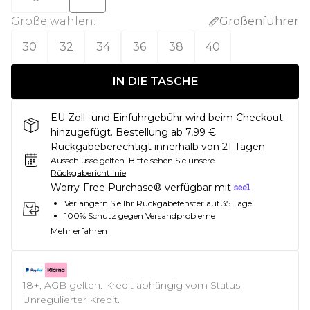
Größe wählen
:
Größenführer
30
32
34
36
38
40
IN DIE TASCHE
EU Zoll- und Einfuhrgebühr wird beim Checkout
hinzugefügt. Bestellung ab 7,99 €
Rückgabeberechtigt innerhalb von 21 Tagen
Ausschlüsse gelten.
Bitte sehen Sie unsere
Rückgaberichtlinie
Worry-Free Purchase® verfügbar mit
Verlängern Sie Ihr Rückgabefenster auf 35 Tage
100% Schutz gegen Versandprobleme
Mehr erfahren
18+, AGB gelten. Kredit abhängig vom Status.
Unregulierter Kredit.