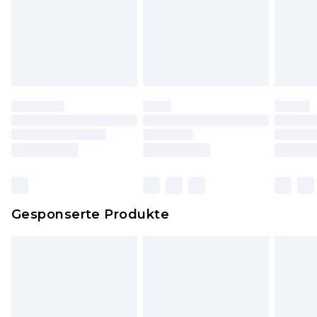
Hygienesiegel fehlt oder beschädigt wurde.
Schuhe und/oder Kleidung müssen ungetragen
und ungewaschen sein und alle
Originaletiketten müssen noch angebracht sein.
Schuhe dürfen nur in Innenräumen anprobiert
worden sein. Artikel aus dem Homeware-Bereich,
einschließlich Bettwäsche, Matratzen, Toppern
und Kissen, müssen unbenutzt und in ihrer
originalen, ungeöffneten Verpackung
zurückgesendet werden.
Dies berührt nicht deine gesetzlichen Rechte.
Gesponserte Produkte
Klicke
hier
um unsere vollständigen
Rückgabebedingungen einzusehen.