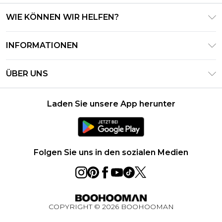
WIE KÖNNEN WIR HELFEN?
Häufig gestellte Fragen
INFORMATIONEN
Kontaktieren Sie uns
Geschäftsbedingungen – Aktualisiert Juni 2026
Meine Bestellung verfolgen & zurücksenden
ÜBER UNS
Nutzungsbedingungen
Lieferoptionen
Investor Relations
Geschenkkarten-Guthaben
Rückgaberecht – Aktualisiert Mai 2026
Laden Sie unsere App herunter
Erklärung Zur Modernen Sklaverei
Klarna
Größentabelle
Karriere
PayPal
Datenschutzhinweis – Aktualisiert Juni 2026
Folgen Sie uns in den sozialen Medien
Über Cookies
Studentenrabatt
Essential Worker Rabatt
COPYRIGHT ©
2026
BOOHOOMAN
BOOHOOMAN App