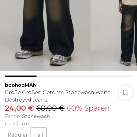
boohooMAN
Große Größen Getönte Stonewash Weite
Destroyed Jeans
24,00 €
60,00 €
60% Sparen
Farbe
:
Stonewash
Passform
:
Regular
Tall