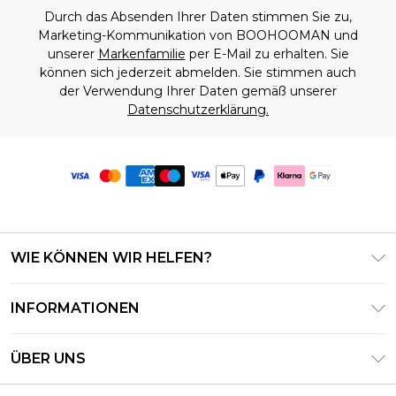
Durch das Absenden Ihrer Daten stimmen Sie zu,
Marketing-Kommunikation von BOOHOOMAN und
unserer
Markenfamilie
per E-Mail zu erhalten. Sie
können sich jederzeit abmelden. Sie stimmen auch
der Verwendung Ihrer Daten gemäß unserer
Datenschutzerklärung.
WIE KÖNNEN WIR HELFEN?
Häufig gestellte Fragen
INFORMATIONEN
Kontaktieren Sie uns
Geschäftsbedingungen – Aktualisiert Juni 2026
Meine Bestellung verfolgen & zurücksenden
ÜBER UNS
Nutzungsbedingungen
Lieferoptionen