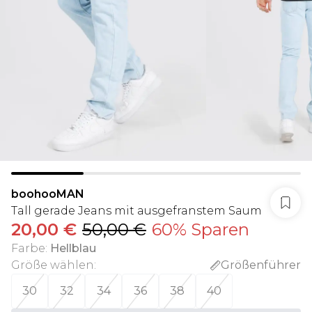
boohooMAN
Tall gerade Jeans mit ausgefranstem Saum
20,00 €
50,00 €
60% Sparen
Farbe
:
Hellblau
Größe wählen
:
Größenführer
30
32
34
36
38
40