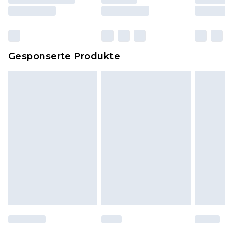
und Kissen, müssen unbenutzt und in ihrer
originalen, ungeöffneten Verpackung
zurückgesendet werden.
Dies berührt nicht deine gesetzlichen Rechte.
Gesponserte Produkte
Klicke
hier
um unsere vollständigen
Rückgabebedingungen einzusehen.