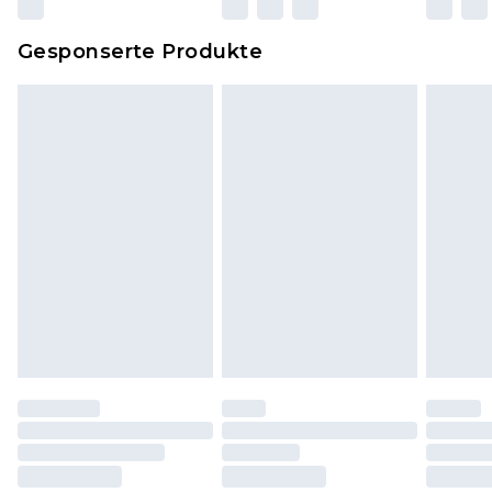
zurückgesendet werden.
Dies berührt nicht deine gesetzlichen Rechte.
Gesponserte Produkte
Klicke
hier
um unsere vollständigen
Rückgabebedingungen einzusehen.