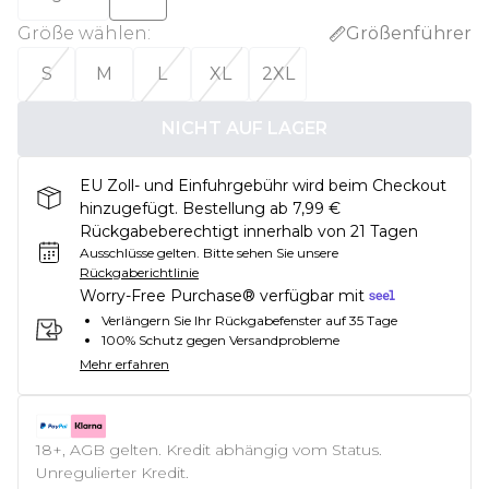
Größe wählen
:
Größenführer
S
M
L
XL
2XL
NICHT AUF LAGER
EU Zoll- und Einfuhrgebühr wird beim Checkout
hinzugefügt. Bestellung ab 7,99 €
Rückgabeberechtigt innerhalb von 21 Tagen
Ausschlüsse gelten.
Bitte sehen Sie unsere
Rückgaberichtlinie
Worry-Free Purchase® verfügbar mit
Verlängern Sie Ihr Rückgabefenster auf 35 Tage
100% Schutz gegen Versandprobleme
Mehr erfahren
18+, AGB gelten. Kredit abhängig vom Status.
Unregulierter Kredit.