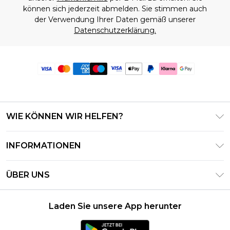
können sich jederzeit abmelden. Sie stimmen auch
der Verwendung Ihrer Daten gemäß unserer
Datenschutzerklärung.
WIE KÖNNEN WIR HELFEN?
Häufig gestellte Fragen
INFORMATIONEN
Kontaktieren Sie uns
Geschäftsbedingungen – Aktualisiert Juni 2026
Meine Bestellung verfolgen & zurücksenden
ÜBER UNS
Nutzungsbedingungen
Lieferoptionen
Investor Relations
Geschenkkarten-Guthaben
Rückgaberecht – Aktualisiert Mai 2026
Laden Sie unsere App herunter
Erklärung Zur Modernen Sklaverei
Klarna
Größentabelle