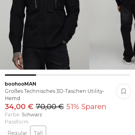
boohooMAN
Großes Technisches 3D-Taschen Utility-
Hemd
34,00 €
70,00 €
51% Sparen
Farbe
:
Schwarz
Passform
:
Regular
Tall