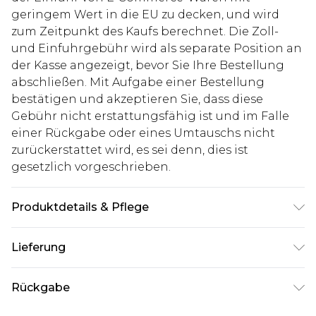
geringem Wert in die EU zu decken, und wird
zum Zeitpunkt des Kaufs berechnet. Die Zoll-
und Einfuhrgebühr wird als separate Position an
der Kasse angezeigt, bevor Sie Ihre Bestellung
abschließen. Mit Aufgabe einer Bestellung
bestätigen und akzeptieren Sie, dass diese
Gebühr nicht erstattungsfähig ist und im Falle
einer Rückgabe oder eines Umtauschs nicht
zurückerstattet wird, es sei denn, dies ist
gesetzlich vorgeschrieben.
Produktdetails & Pflege
90% Polyamid, 10% Elastan. Model ist 1,93 m groß
Lieferung
und trägt UK-Größe L/34
Deutschland Standardlieferung
€7.99
Rückgabe
Bis zu 8 Werktage