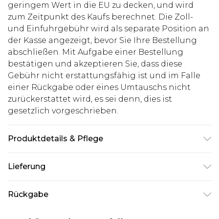
geringem Wert in die EU zu decken, und wird
zum Zeitpunkt des Kaufs berechnet. Die Zoll-
und Einfuhrgebühr wird als separate Position an
der Kasse angezeigt, bevor Sie Ihre Bestellung
abschließen. Mit Aufgabe einer Bestellung
bestätigen und akzeptieren Sie, dass diese
Gebühr nicht erstattungsfähig ist und im Falle
einer Rückgabe oder eines Umtauschs nicht
zurückerstattet wird, es sei denn, dies ist
gesetzlich vorgeschrieben.
Produktdetails & Pflege
100% Polyester. Model ist 1,93 m groß & trägt UK
Lieferung
Größe L/34
Deutschland Standardlieferung
€7.99
Rückgabe
Bis zu 8 Werktage
Stimmt etwas nicht? Du hast 21 Tage ab dem Tag