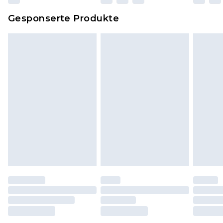
Dies berührt nicht deine gesetzlichen Rechte.
Gesponserte Produkte
Klicke
hier
um unsere vollständigen
Rückgabebedingungen einzusehen.