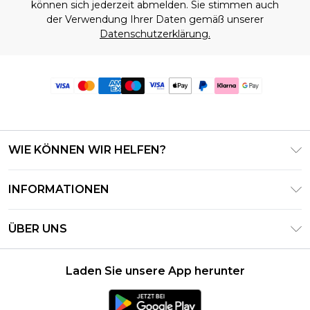
können sich jederzeit abmelden. Sie stimmen auch
der Verwendung Ihrer Daten gemäß unserer
Datenschutzerklärung.
WIE KÖNNEN WIR HELFEN?
Häufig gestellte Fragen
INFORMATIONEN
Kontaktieren Sie uns
Geschäftsbedingungen – Aktualisiert Juni 2026
Meine Bestellung verfolgen & zurücksenden
ÜBER UNS
Nutzungsbedingungen
Lieferoptionen
Investor Relations
Geschenkkarten-Guthaben
Rückgaberecht – Aktualisiert Mai 2026
Laden Sie unsere App herunter
Erklärung Zur Modernen Sklaverei
Klarna
Größentabelle
Karriere
PayPal