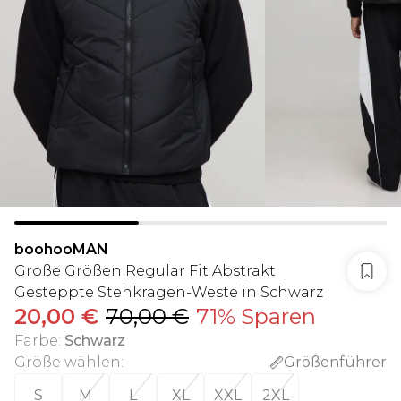
boohooMAN
Große Größen Regular Fit Abstrakt
Gesteppte Stehkragen-Weste in Schwarz
20,00 €
70,00 €
71% Sparen
Farbe
:
Schwarz
Größe wählen
:
Größenführer
S
M
L
XL
XXL
2XL