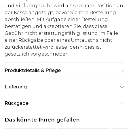
und Einfuhrgebühr wird als separate Position an
der Kasse angezeigt, bevor Sie Ihre Bestellung
abschließen. Mit Aufgabe einer Bestellung
bestätigen und akzeptieren Sie, dass diese
Gebühr nicht erstattungsfähig ist und im Falle
einer Rückgabe oder eines Umtauschs nicht
zurückerstattet wird, es sei denn, dies ist
gesetzlich vorgeschrieben.
Produktdetails & Pflege
100% Baumwolle. Model ist 1,93 m groß und trägt
Lieferung
UK-Größe L/34
Deutschland Standardlieferung
€7.99
Rückgabe
Bis zu 8 Werktage
Stimmt etwas nicht? Du hast 21 Tage ab dem Tag
Deutschland Expresslieferung
€14.99
Das könnte Ihnen gefallen
des Erhalts, um einen Artikel an uns
2 Arbeitstage