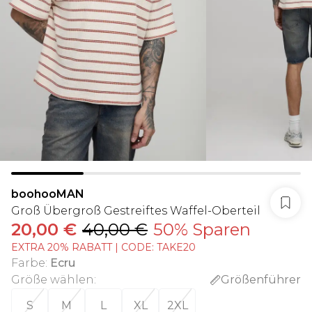
boohooMAN
Groß Übergroß Gestreiftes Waffel-Oberteil
20,00 €
40,00 €
50% Sparen
EXTRA 20% RABATT | CODE: TAKE20
Farbe
:
Ecru
Größe wählen
:
Größenführer
S
M
L
XL
2XL