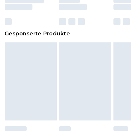
und Kissen, müssen unbenutzt und in ihrer
originalen, ungeöffneten Verpackung
zurückgesendet werden.
Dies berührt nicht deine gesetzlichen Rechte.
Gesponserte Produkte
Klicke
hier
um unsere vollständigen
Rückgabebedingungen einzusehen.