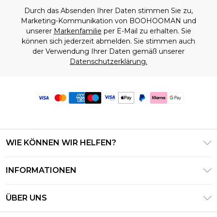
Durch das Absenden Ihrer Daten stimmen Sie zu,
Marketing-Kommunikation von BOOHOOMAN und
unserer
Markenfamilie
per E-Mail zu erhalten. Sie
können sich jederzeit abmelden. Sie stimmen auch
der Verwendung Ihrer Daten gemäß unserer
Datenschutzerklärung.
WIE KÖNNEN WIR HELFEN?
Häufig gestellte Fragen
INFORMATIONEN
Kontaktieren Sie uns
Geschäftsbedingungen – Aktualisiert Juni 2026
Meine Bestellung verfolgen & zurücksenden
ÜBER UNS
Nutzungsbedingungen
Lieferoptionen