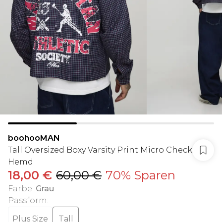
boohooMAN
Tall Oversized Boxy Varsity Print Micro Check
Hemd
18,00 €
60,00 €
70% Sparen
Farbe
:
Grau
Passform
:
Plus Size
Tall