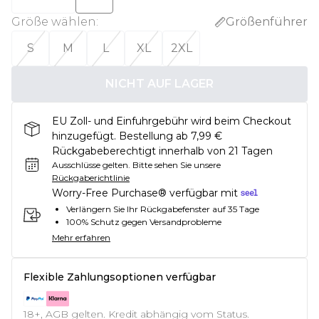
Größe wählen
:
Größenführer
S
M
L
XL
2XL
NICHT AUF LAGER
EU Zoll- und Einfuhrgebühr wird beim Checkout
hinzugefügt. Bestellung ab 7,99 €
Rückgabeberechtigt innerhalb von 21 Tagen
Ausschlüsse gelten.
Bitte sehen Sie unsere
Rückgaberichtlinie
Worry-Free Purchase® verfügbar mit
Verlängern Sie Ihr Rückgabefenster auf 35 Tage
100% Schutz gegen Versandprobleme
Mehr erfahren
Flexible Zahlungsoptionen verfügbar
18+, AGB gelten. Kredit abhängig vom Status.