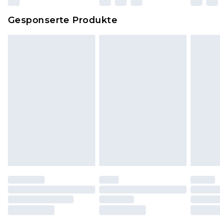
Dies berührt nicht deine gesetzlichen Rechte.
Gesponserte Produkte
Klicke
hier
um unsere vollständigen
Rückgabebedingungen einzusehen.