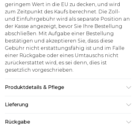
geringem Wert in die EU zu decken, und wird
zum Zeitpunkt des Kaufs berechnet. Die Zoll-
und Einfuhrgebühr wird als separate Position an
der Kasse angezeigt, bevor Sie Ihre Bestellung
abschließen. Mit Aufgabe einer Bestellung
bestätigen und akzeptieren Sie, dass diese
Gebühr nicht erstattungsfähig ist und im Falle
einer Rückgabe oder eines Umtauschs nicht
zurückerstattet wird, es sei denn, dies ist
gesetzlich vorgeschrieben.
Produktdetails & Pflege
100% Acryl. Model ist 1,93 m groß & trägt UK-Größe
Lieferung
L/34
Deutschland Standardlieferung
€7.99
Rückgabe
Bis zu 8 Werktage
Stimmt etwas nicht? Du hast 21 Tage ab dem Tag