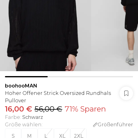
boohooMAN
Hoher Offener Strick Oversized Rundhals
Pullover
16,00 €
56,00 €
71% Sparen
Farbe
:
Schwarz
Größe wählen
:
Größenführer
S
M
L
XL
2XL