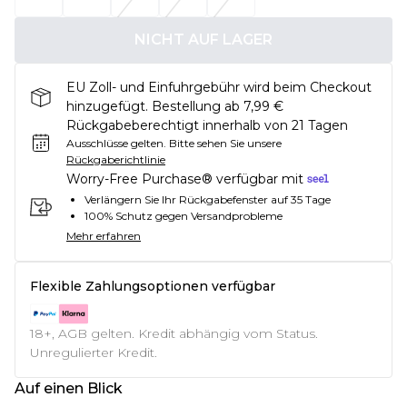
NICHT AUF LAGER
EU Zoll- und Einfuhrgebühr wird beim Checkout
hinzugefügt. Bestellung ab 7,99 €
Rückgabeberechtigt innerhalb von 21 Tagen
Ausschlüsse gelten.
Bitte sehen Sie unsere
Rückgaberichtlinie
Worry-Free Purchase® verfügbar mit
Verlängern Sie Ihr Rückgabefenster auf 35 Tage
100% Schutz gegen Versandprobleme
Mehr erfahren
Flexible Zahlungsoptionen verfügbar
18+, AGB gelten. Kredit abhängig vom Status.
Unregulierter Kredit.
Auf einen Blick