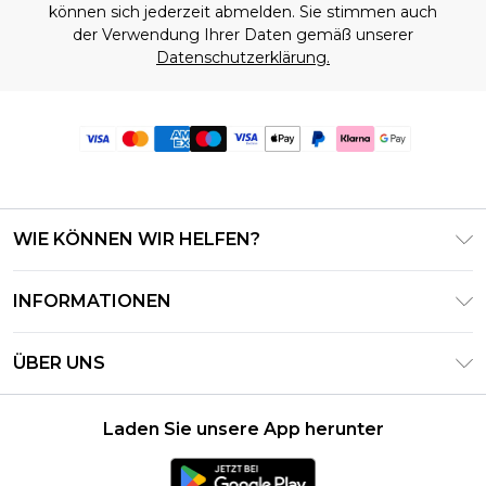
können sich jederzeit abmelden. Sie stimmen auch
der Verwendung Ihrer Daten gemäß unserer
Datenschutzerklärung.
WIE KÖNNEN WIR HELFEN?
Häufig gestellte Fragen
INFORMATIONEN
Kontaktieren Sie uns
Geschäftsbedingungen – Aktualisiert Juni 2026
Meine Bestellung verfolgen & zurücksenden
ÜBER UNS
Nutzungsbedingungen
Lieferoptionen
Investor Relations
Geschenkkarten-Guthaben
Rückgaberecht – Aktualisiert Mai 2026
Laden Sie unsere App herunter
Erklärung Zur Modernen Sklaverei
Klarna
Größentabelle
Karriere