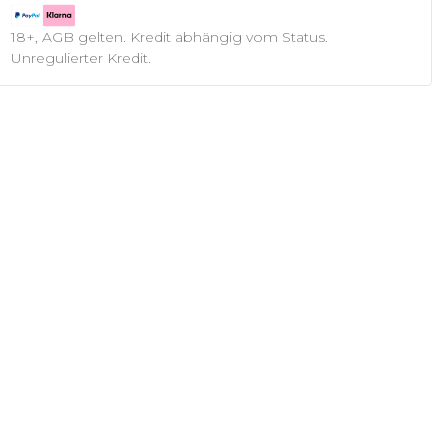
18+, AGB gelten. Kredit abhängig vom Status.
Unregulierter Kredit.