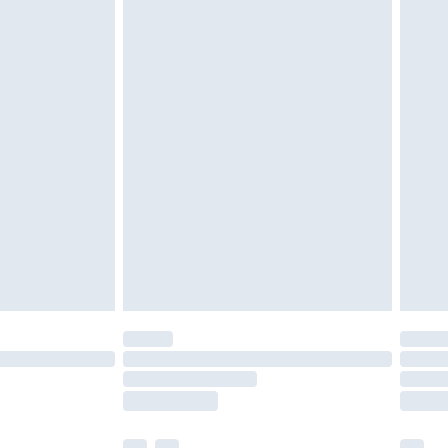
ein. Artikel aus dem Homeware-Bereich,
tzen, Toppern und Kissen, müssen unbenutzt
neten Verpackung zurückgesendet werden.
chen Rechte.
en Rückgabebedingungen einzusehen.