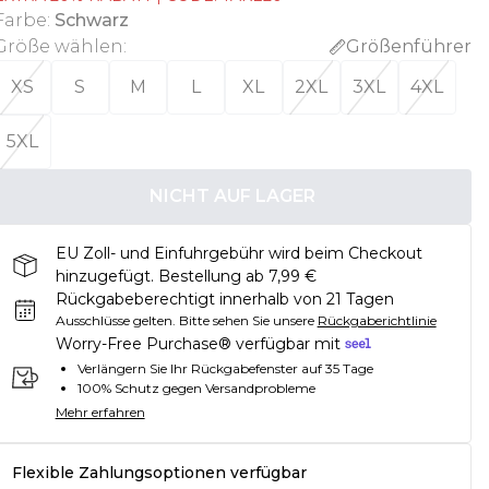
Farbe
:
Schwarz
Größe wählen
:
Größenführer
XS
S
M
L
XL
2XL
3XL
4XL
5XL
NICHT AUF LAGER
EU Zoll- und Einfuhrgebühr wird beim Checkout
hinzugefügt. Bestellung ab 7,99 €
Rückgabeberechtigt innerhalb von 21 Tagen
Ausschlüsse gelten.
Bitte sehen Sie unsere
Rückgaberichtlinie
Worry-Free Purchase® verfügbar mit
Verlängern Sie Ihr Rückgabefenster auf 35 Tage
100% Schutz gegen Versandprobleme
Mehr erfahren
Flexible Zahlungsoptionen verfügbar