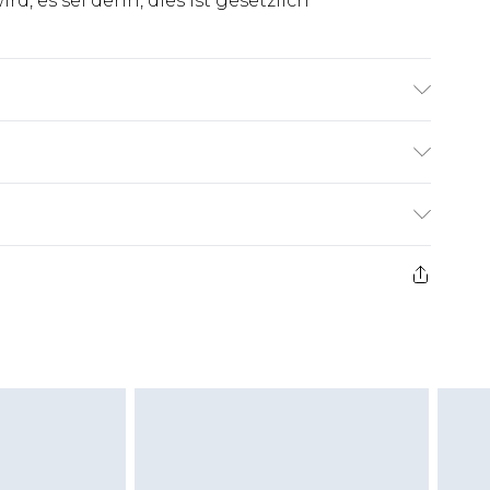
d, es sei denn, dies ist gesetzlich
groß & trägt UK-Größe L/34
€7.99
ge ab dem Tag des Erhalts, um einen Artikel an
€14.99
kerstattungen für modische Gesichtsmasken,
€7.99
, Erotikartikel sowie Bademode oder
nn das Hygienesiegel fehlt oder beschädigt
 ungetragen und ungewaschen sein und alle
gebracht sein. Schuhe dürfen nur in