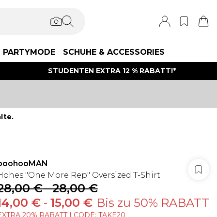
PARTYMODE
SCHUHE & ACCESSORIES
STUDENTEN EXTRA 12 % RABATT!*
lte.
boohooMAN
Hohes "One More Rep" Oversized T-Shirt
28,00 €
-
28,00 €
14,00 €
-
15,00 €
Bis zu 50% RABATT
EXTRA 20% RABATT | CODE: TAKE20