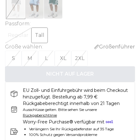
Passform
:
Regular
Tall
Größe wählen
:
Größenführer
S
M
L
XL
2XL
NICHT AUF LAGER
EU Zoll- und Einfuhrgebühr wird beim Checkout
hinzugefügt. Bestellung ab 7,99 €
Rückgabeberechtigt innerhalb von 21 Tagen
Ausschlüsse gelten.
Bitte sehen Sie unsere
Rückgaberichtlinie
Worry-Free Purchase® verfügbar mit
Verlängern Sie Ihr Rückgabefenster auf 35 Tage
100% Schutz gegen Versandprobleme