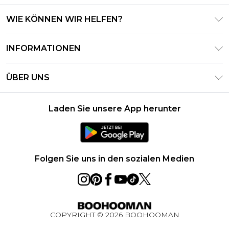
WIE KÖNNEN WIR HELFEN?
Häufig gestellte Fragen
INFORMATIONEN
Kontaktieren Sie uns
Geschäftsbedingungen – Aktualisiert Juni 2026
Meine Bestellung verfolgen & zurücksenden
ÜBER UNS
Nutzungsbedingungen
Lieferoptionen
Investor Relations
Geschenkkarten-Guthaben
Rückgaberecht – Aktualisiert Mai 2026
Laden Sie unsere App herunter
Erklärung Zur Modernen Sklaverei
Klarna
Größentabelle
Karriere
PayPal
Datenschutzhinweis – Aktualisiert Juni 2026
Folgen Sie uns in den sozialen Medien
Über Cookies
Studentenrabatt
Essential Worker Rabatt
COPYRIGHT ©
2026
BOOHOOMAN
BOOHOOMAN App