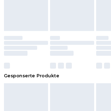
Hygienesiegel fehlt oder beschädigt wurde.
Schuhe und/oder Kleidung müssen ungetragen
und ungewaschen sein und alle
Originaletiketten müssen noch angebracht sein.
Schuhe dürfen nur in Innenräumen anprobiert
worden sein. Artikel aus dem Homeware-Bereich,
einschließlich Bettwäsche, Matratzen, Toppern
und Kissen, müssen unbenutzt und in ihrer
originalen, ungeöffneten Verpackung
zurückgesendet werden.
Dies berührt nicht deine gesetzlichen Rechte.
Gesponserte Produkte
Klicke
hier
um unsere vollständigen
Rückgabebedingungen einzusehen.