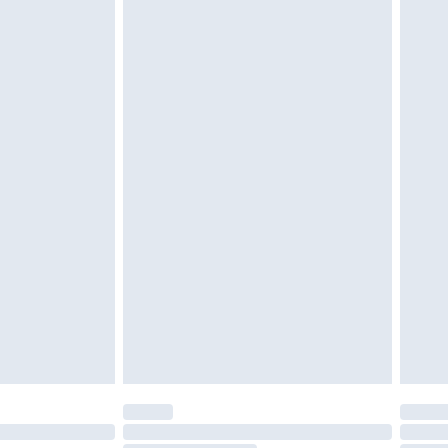
 ungetragen und ungewaschen sein und alle
gebracht sein. Schuhe dürfen nur in
ein. Artikel aus dem Homeware-Bereich,
tzen, Toppern und Kissen, müssen unbenutzt
neten Verpackung zurückgesendet werden.
chen Rechte.
en Rückgabebedingungen einzusehen.