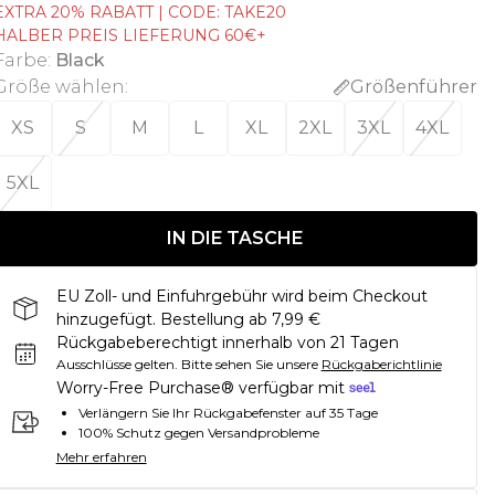
EXTRA 20% RABATT | CODE: TAKE20
HALBER PREIS LIEFERUNG 60€+
Farbe
:
Black
Größe wählen
:
Größenführer
XS
S
M
L
XL
2XL
3XL
4XL
5XL
IN DIE TASCHE
EU Zoll- und Einfuhrgebühr wird beim Checkout
hinzugefügt. Bestellung ab 7,99 €
Rückgabeberechtigt innerhalb von 21 Tagen
Ausschlüsse gelten.
Bitte sehen Sie unsere
Rückgaberichtlinie
Worry-Free Purchase® verfügbar mit
Verlängern Sie Ihr Rückgabefenster auf 35 Tage
100% Schutz gegen Versandprobleme
Mehr erfahren