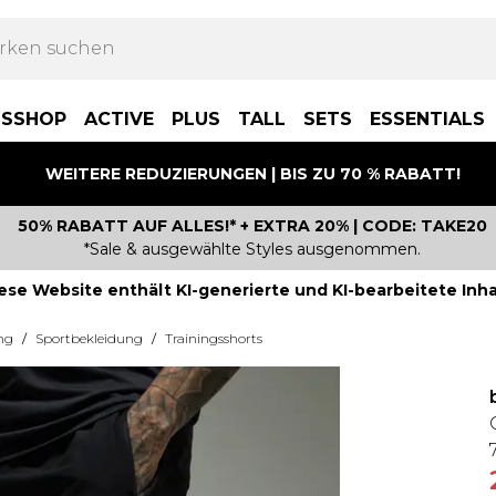
BSSHOP
ACTIVE
PLUS
TALL
SETS
ESSENTIALS
WEITERE REDUZIERUNGEN | BIS ZU 70 % RABATT!
50% RABATT AUF ALLES!* + EXTRA 20% | CODE: TAKE20
*Sale & ausgewählte Styles ausgenommen.
ese Website enthält KI-generierte und KI-bearbeitete Inha
ng
/
Sportbekleidung
/
Trainingsshorts