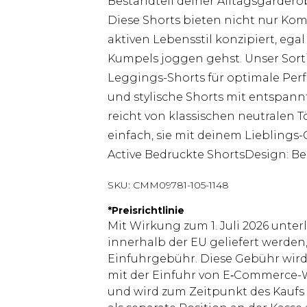
Bestandteil deiner Alltagsgarderob
Diese Shorts bieten nicht nur Kom
aktiven Lebensstil konzipiert, ega
Kumpels joggen gehst. Unser Sorti
Leggings-Shorts für optimale Perf
und stylische Shorts mit entspannt
reicht von klassischen neutralen 
einfach, sie mit deinem Lieblings
Active Bedruckte ShortsDesign: B
SKU:
CMM09781-105-1148
*
Preisrichtlinie
Mit Wirkung zum 1. Juli 2026 unter
innerhalb der EU geliefert werden,
Einfuhrgebühr. Diese Gebühr wi
mit der Einfuhr von E‑Commerce-W
und wird zum Zeitpunkt des Kaufs 