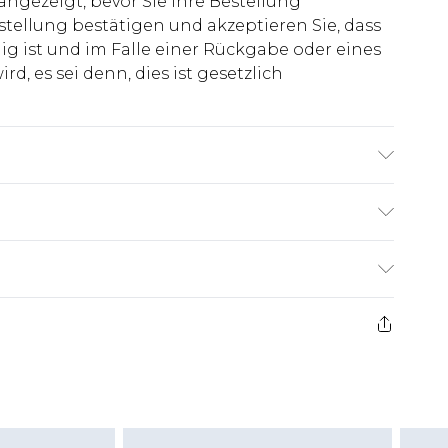
 angezeigt, bevor Sie Ihre Bestellung
stellung bestätigen und akzeptieren Sie, dass
ig ist und im Falle einer Rückgabe oder eines
d, es sei denn, dies ist gesetzlich
ist 1,85 m groß & trägt UK-Größe M/32
€7.99
ge ab dem Tag des Erhalts, um einen Artikel an
€14.99
kerstattungen für modische Gesichtsmasken,
€7.99
, Erotikartikel sowie Bademode oder
nn das Hygienesiegel fehlt oder beschädigt