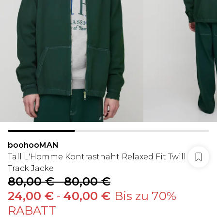
boohooMAN
Tall L'Homme Kontrastnaht Relaxed Fit Twill
Track Jacke
80,00 €
-
80,00 €
24,00 €
-
40,00 €
Bis zu 70%
RABATT