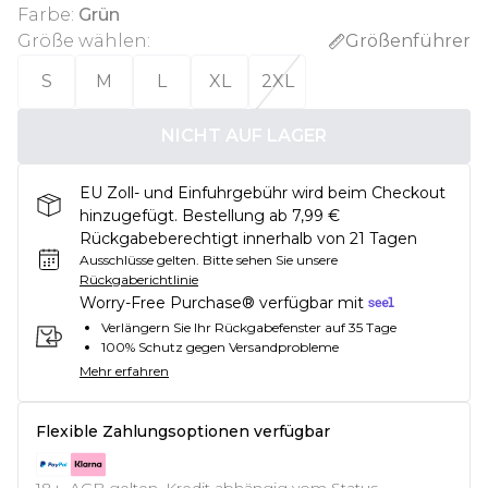
Farbe
:
Grün
Größe wählen
:
Größenführer
S
M
L
XL
2XL
NICHT AUF LAGER
EU Zoll- und Einfuhrgebühr wird beim Checkout
hinzugefügt. Bestellung ab 7,99 €
Rückgabeberechtigt innerhalb von 21 Tagen
Ausschlüsse gelten.
Bitte sehen Sie unsere
Rückgaberichtlinie
Worry-Free Purchase® verfügbar mit
Verlängern Sie Ihr Rückgabefenster auf 35 Tage
100% Schutz gegen Versandprobleme
Mehr erfahren
Flexible Zahlungsoptionen verfügbar