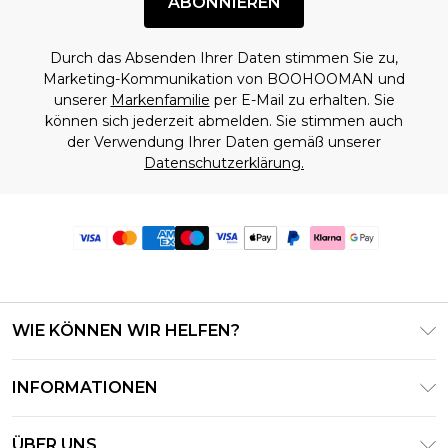
ABONNIEREN
Durch das Absenden Ihrer Daten stimmen Sie zu,
Marketing-Kommunikation von BOOHOOMAN und
unserer
Markenfamilie
per E-Mail zu erhalten. Sie
können sich jederzeit abmelden. Sie stimmen auch
der Verwendung Ihrer Daten gemäß unserer
Datenschutzerklärung.
WIE KÖNNEN WIR HELFEN?
Häufig gestellte Fragen
INFORMATIONEN
Kontaktieren Sie uns
Geschäftsbedingungen – Aktualisiert Juni 2026
Meine Bestellung verfolgen & zurücksenden
ÜBER UNS