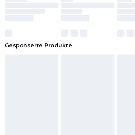
einschließlich Bettwäsche, Matratzen, Toppern
und Kissen, müssen unbenutzt und in ihrer
originalen, ungeöffneten Verpackung
zurückgesendet werden.
Dies berührt nicht deine gesetzlichen Rechte.
Gesponserte Produkte
Klicke
hier
um unsere vollständigen
Rückgabebedingungen einzusehen.