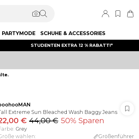
PARTYMODE
SCHUHE & ACCESSORIES
STUDENTEN EXTRA 12 % RABATT!*
lte.
boohooMAN
Tall Extreme Sun Bleached Wash Baggy Jeans
22,00 €
44,00 €
50% Sparen
Farbe
:
Grey
Größe wählen
:
Größenführer