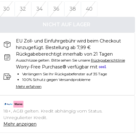
30
32
34
36
38
40
NICHT AUF LAGER
EU Zoll- und Einfuhrgebühr wird beim Checkout
hinzugefügt. Bestellung ab 7,99 €
Rückgabeberechtigt innerhalb von 21 Tagen
Ausschlüsse gelten.
Bitte sehen Sie unsere
Rückgaberichtlinie
Worry-Free Purchase® verfügbar mit
Verlängern Sie Ihr Rückgabefenster auf 35 Tage
100% Schutz gegen Versandprobleme
Mehr erfahren
18+, AGB gelten. Kredit abhängig vom Status.
Unregulierter Kredit.
Mehr anzeigen