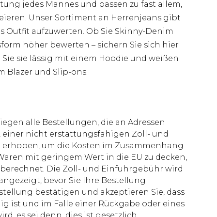
ung jedes Mannes und passen zu fast allem,
eieren. Unser Sortiment an Herrenjeans gibt
es Outfit aufzuwerten. Ob Sie Skinny-Denim
form höher bewerten – sichern Sie sich hier
Sie sie lässig mit einem Hoodie und weißen
 Blazer und Slip-ons.
liegen alle Bestellungen, die an Adressen
 einer nicht erstattungsfähigen Zoll- und
rd erhoben, um die Kosten im Zusammenhang
aren mit geringem Wert in die EU zu decken,
berechnet. Die Zoll- und Einfuhrgebühr wird
 angezeigt, bevor Sie Ihre Bestellung
stellung bestätigen und akzeptieren Sie, dass
ig ist und im Falle einer Rückgabe oder eines
d, es sei denn, dies ist gesetzlich