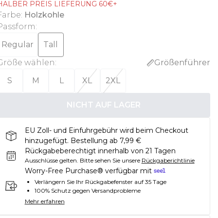
HALBER PREIS LIEFERUNG 60€+
Farbe
:
Holzkohle
Passform
:
Regular
Tall
Größe wählen
:
Größenführer
S
M
L
XL
2XL
NICHT AUF LAGER
EU Zoll- und Einfuhrgebühr wird beim Checkout
hinzugefügt. Bestellung ab 7,99 €
Rückgabeberechtigt innerhalb von 21 Tagen
Ausschlüsse gelten.
Bitte sehen Sie unsere
Rückgaberichtlinie
Worry-Free Purchase® verfügbar mit
Verlängern Sie Ihr Rückgabefenster auf 35 Tage
100% Schutz gegen Versandprobleme
Mehr erfahren