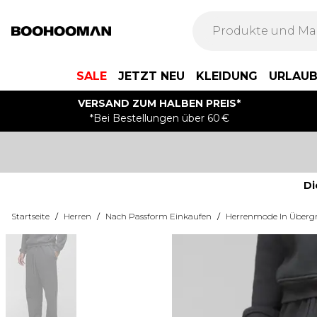
SALE
JETZT NEU
KLEIDUNG
URLAU
VERSAND ZUM HALBEN PREIS*
*Bei Bestellungen über 60 €
Di
Startseite
/
Herren
/
Nach Passform Einkaufen
/
Herrenmode In Überg