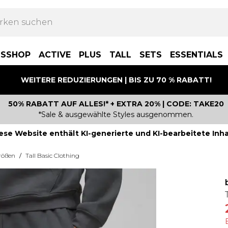
BSSHOP
ACTIVE
PLUS
TALL
SETS
ESSENTIALS
WEITERE REDUZIERUNGEN | BIS ZU 70 % RABATT!
50% RABATT AUF ALLES!* + EXTRA 20% | CODE: TAKE20
*Sale & ausgewählte Styles ausgenommen.
ese Website enthält KI-generierte und KI-bearbeitete Inha
rößen
/
Tall Basic Clothing