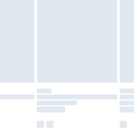
tzen, Toppern und Kissen, müssen unbenutzt
neten Verpackung zurückgesendet werden.
chen Rechte.
en Rückgabebedingungen einzusehen.