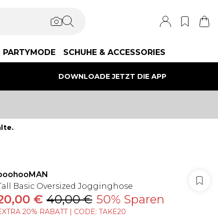
PARTYMODE
SCHUHE & ACCESSORIES
DOWNLOADE JETZT DIE APP
lte.
boohooMAN
Tall Basic Oversized Jogginghose
20,00 €
40,00 €
50% Sparen
EXTRA 20% RABATT | CODE: TAKE20