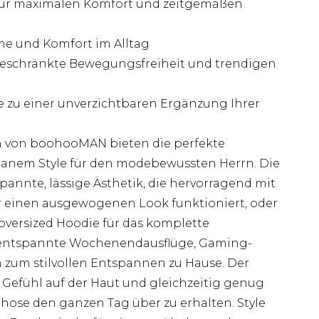
 für maximalen Komfort und zeitgemäßen
me und Komfort im Alltag
geschränkte Bewegungsfreiheit und trendigen
ie zu einer unverzichtbaren Ergänzung Ihrer
n von boohooMAN bieten die perfekte
anem Style für den modebewussten Herrn. Die
pannte, lässige Ästhetik, die hervorragend mit
r einen ausgewogenen Look funktioniert, oder
oversized Hoodie für das komplette
r entspannte Wochenendausflüge, Gaming-
 zum stilvollen Entspannen zu Hause. Der
s Gefühl auf der Haut und gleichzeitig genug
hose den ganzen Tag über zu erhalten. Style