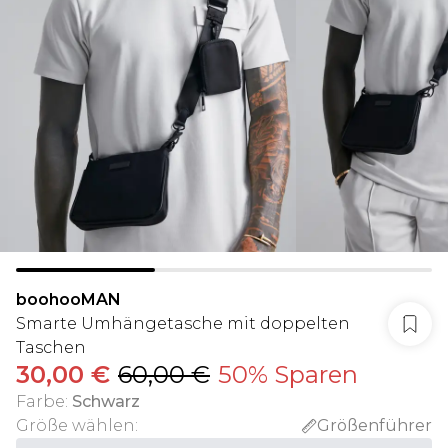
boohooMAN
Smarte Umhängetasche mit doppelten
Taschen
30,00 €
60,00 €
50% Sparen
Farbe
:
Schwarz
Größe wählen
:
Größenführer