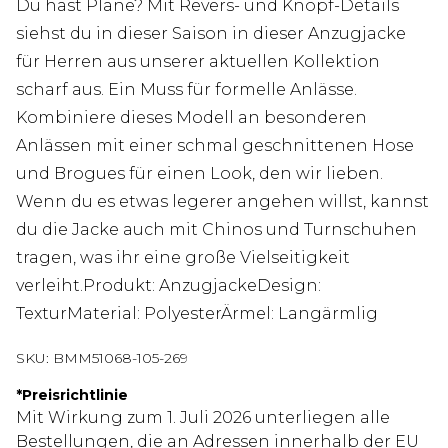
Du hast Pläne? Mit Revers- und Knopf-Details
siehst du in dieser Saison in dieser Anzugjacke
für Herren aus unserer aktuellen Kollektion
scharf aus. Ein Muss für formelle Anlässe.
Kombiniere dieses Modell an besonderen
Anlässen mit einer schmal geschnittenen Hose
und Brogues für einen Look, den wir lieben.
Wenn du es etwas legerer angehen willst, kannst
du die Jacke auch mit Chinos und Turnschuhen
tragen, was ihr eine große Vielseitigkeit
verleiht.Produkt: AnzugjackeDesign:
TexturMaterial: PolyesterÄrmel: Langärmlig
SKU:
BMM51068-105-269
*
Preisrichtlinie
Mit Wirkung zum 1. Juli 2026 unterliegen alle
Bestellungen, die an Adressen innerhalb der EU