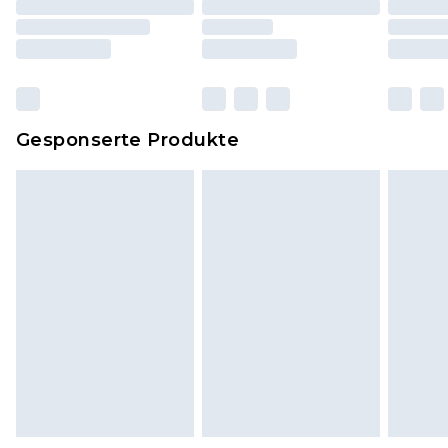
einschließlich Bettwäsche, Matratzen, Toppern
und Kissen, müssen unbenutzt und in ihrer
originalen, ungeöffneten Verpackung
zurückgesendet werden.
Dies berührt nicht deine gesetzlichen Rechte.
Gesponserte Produkte
Klicke
hier
um unsere vollständigen
Rückgabebedingungen einzusehen.