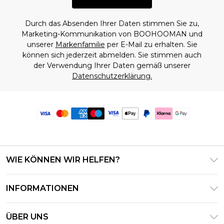
Durch das Absenden Ihrer Daten stimmen Sie zu,
Marketing-Kommunikation von BOOHOOMAN und
unserer
Markenfamilie
per E-Mail zu erhalten. Sie
können sich jederzeit abmelden. Sie stimmen auch
der Verwendung Ihrer Daten gemäß unserer
Datenschutzerklärung.
WIE KÖNNEN WIR HELFEN?
Häufig gestellte Fragen
INFORMATIONEN
Kontaktieren Sie uns
Geschäftsbedingungen – Aktualisiert Juni 2026
Meine Bestellung verfolgen & zurücksenden
ÜBER UNS