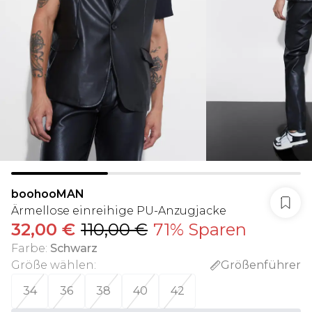
boohooMAN
Ärmellose einreihige PU-Anzugjacke
32,00 €
110,00 €
71% Sparen
Farbe
:
Schwarz
Größe wählen
:
Größenführer
34
36
38
40
42