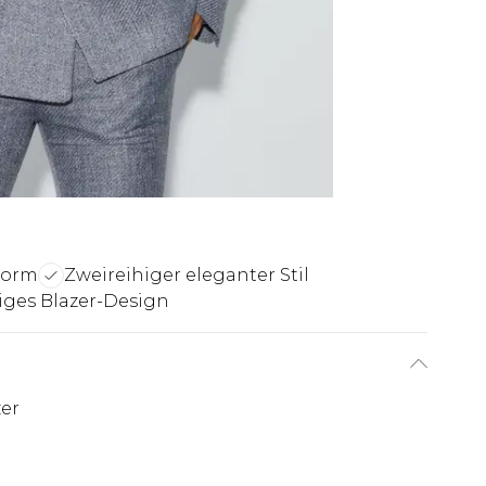
sform
Zweireihiger eleganter Stil
tiges Blazer-Design
zer