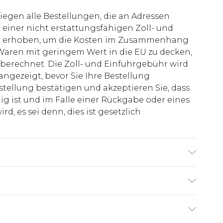
liegen alle Bestellungen, die an Adressen
 einer nicht erstattungsfähigen Zoll- und
rd erhoben, um die Kosten im Zusammenhang
aren mit geringem Wert in die EU zu decken,
berechnet. Die Zoll- und Einfuhrgebühr wird
 angezeigt, bevor Sie Ihre Bestellung
stellung bestätigen und akzeptieren Sie, dass
ig ist und im Falle einer Rückgabe oder eines
d, es sei denn, dies ist gesetzlich
roß und trägt UK-Größe M/38
€7.99