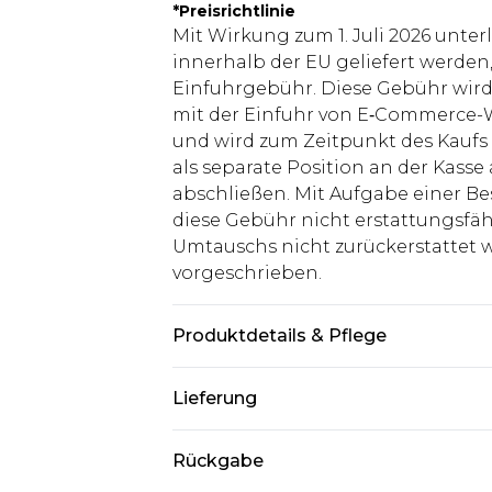
*
Preisrichtlinie
Mit Wirkung zum 1. Juli 2026 unter
innerhalb der EU geliefert werden,
Einfuhrgebühr. Diese Gebühr wi
mit der Einfuhr von E‑Commerce-W
und wird zum Zeitpunkt des Kaufs 
als separate Position an der Kasse
abschließen. Mit Aufgabe einer Be
diese Gebühr nicht erstattungsfäh
Umtauschs nicht zurückerstattet wir
vorgeschrieben.
Produktdetails & Pflege
100% Polyester. Model ist 1,85 m g
Lieferung
Deutschland Standardlieferung
Rückgabe
Bis zu 8 Werktage