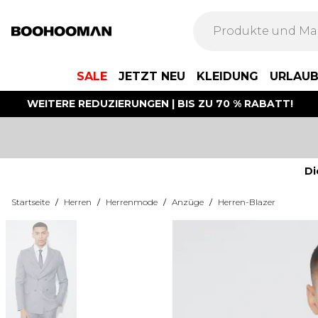
SALE
JETZT NEU
KLEIDUNG
URLAU
WEITERE REDUZIERUNGEN | BIS ZU 70 % RABATT!
Di
Startseite
/
Herren
/
Herrenmode
/
Anzüge
/
Herren-Blazer