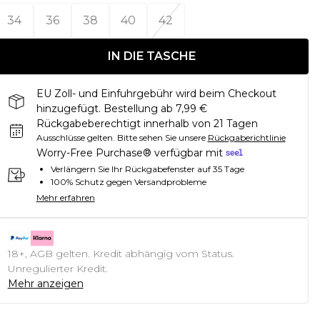
34
36
38
40
42
IN DIE TASCHE
EU Zoll- und Einfuhrgebühr wird beim Checkout
hinzugefügt. Bestellung ab 7,99 €
Rückgabeberechtigt innerhalb von 21 Tagen
Ausschlüsse gelten.
Bitte sehen Sie unsere
Rückgaberichtlinie
Worry-Free Purchase® verfügbar mit
Verlängern Sie Ihr Rückgabefenster auf 35 Tage
100% Schutz gegen Versandprobleme
Mehr erfahren
18+, AGB gelten. Kredit abhängig vom Status.
Unregulierter Kredit.
Mehr anzeigen