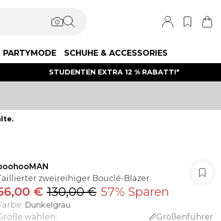
PARTYMODE
SCHUHE & ACCESSORIES
STUDENTEN EXTRA 12 % RABATT!*
lte.
boohooMAN
Taillierter zweireihiger Bouclé-Blazer
56,00 €
130,00 €
57% Sparen
Farbe
:
Dunkelgrau
Größe wählen
:
Größenführer