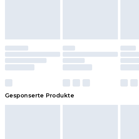
Hygienesiegel fehlt oder beschädigt wurde.
Schuhe und/oder Kleidung müssen ungetragen
und ungewaschen sein und alle
Originaletiketten müssen noch angebracht sein.
Schuhe dürfen nur in Innenräumen anprobiert
worden sein. Artikel aus dem Homeware-Bereich,
einschließlich Bettwäsche, Matratzen, Toppern
und Kissen, müssen unbenutzt und in ihrer
originalen, ungeöffneten Verpackung
zurückgesendet werden.
Dies berührt nicht deine gesetzlichen Rechte.
Gesponserte Produkte
Klicke
hier
um unsere vollständigen
Rückgabebedingungen einzusehen.