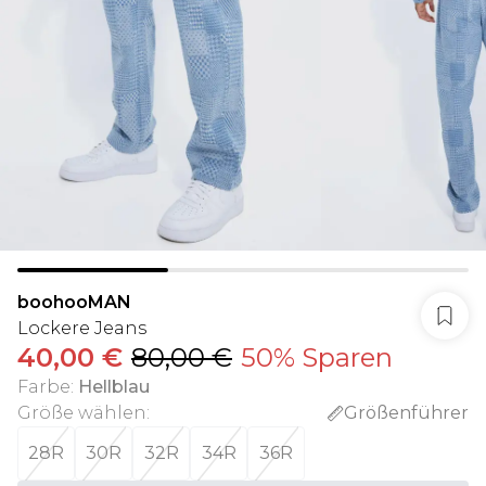
boohooMAN
Lockere Jeans
40,00 €
80,00 €
50% Sparen
Farbe
:
Hellblau
Größe wählen
:
Größenführer
28R
30R
32R
34R
36R