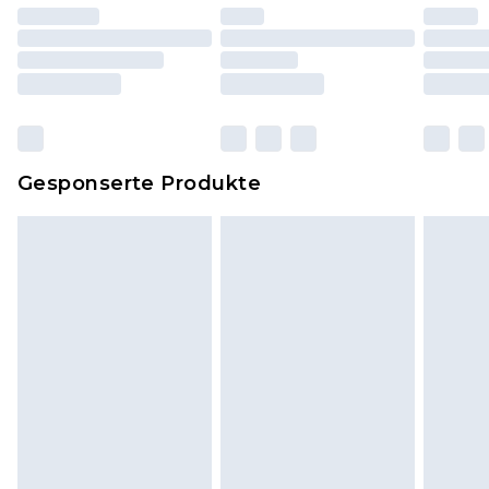
worden sein. Artikel aus dem Homeware-Bereich,
einschließlich Bettwäsche, Matratzen, Toppern
und Kissen, müssen unbenutzt und in ihrer
originalen, ungeöffneten Verpackung
zurückgesendet werden.
Dies berührt nicht deine gesetzlichen Rechte.
Gesponserte Produkte
Klicke
hier
um unsere vollständigen
Rückgabebedingungen einzusehen.