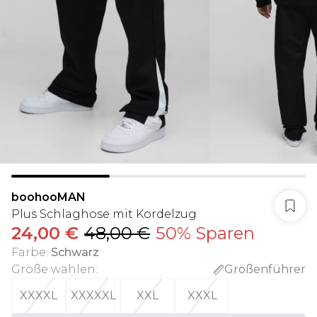
boohooMAN
Plus Schlaghose mit Kordelzug
24,00 €
48,00 €
50% Sparen
Farbe
:
Schwarz
Größe wählen
:
Größenführer
XXXXL
XXXXXL
XXL
XXXL