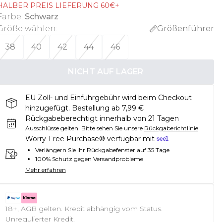
HALBER PREIS LIEFERUNG 60€+
Farbe
:
Schwarz
Größe wählen
:
Größenführer
38
40
42
44
46
NICHT AUF LAGER
EU Zoll- und Einfuhrgebühr wird beim Checkout
hinzugefügt. Bestellung ab 7,99 €
Rückgabeberechtigt innerhalb von 21 Tagen
Ausschlüsse gelten.
Bitte sehen Sie unsere
Rückgaberichtlinie
Worry-Free Purchase® verfügbar mit
Verlängern Sie Ihr Rückgabefenster auf 35 Tage
100% Schutz gegen Versandprobleme
Mehr erfahren
18+, AGB gelten. Kredit abhängig vom Status.
Unregulierter Kredit.