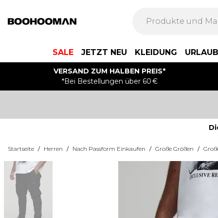
SALE
JETZT NEU
KLEIDUNG
URLAU
VERSAND ZUM HALBEN PREIS*
*Bei Bestellungen über 60 €
Di
Startseite
/
Herren
/
Nach Passform Einkaufen
/
Große Größen
/
Groß