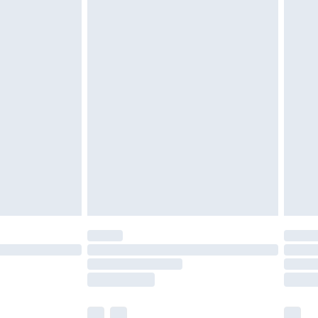
ein. Artikel aus dem Homeware-Bereich,
tzen, Toppern und Kissen, müssen unbenutzt
neten Verpackung zurückgesendet werden.
chen Rechte.
en Rückgabebedingungen einzusehen.