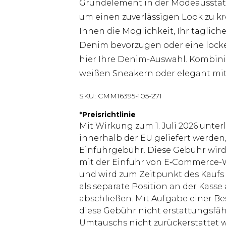
Grundelement in der Modeausstatt
um einen zuverlässigen Look zu kr
Ihnen die Möglichkeit, Ihr tägliche
Denim bevorzugen oder eine locke
hier Ihre Denim-Auswahl. Kombinie
weißen Sneakern oder elegant mit
SKU:
CMM16395-105-271
*
Preisrichtlinie
Mit Wirkung zum 1. Juli 2026 unter
innerhalb der EU geliefert werden,
Einfuhrgebühr. Diese Gebühr wi
mit der Einfuhr von E‑Commerce-W
und wird zum Zeitpunkt des Kaufs 
als separate Position an der Kasse
abschließen. Mit Aufgabe einer Be
diese Gebühr nicht erstattungsfäh
Umtauschs nicht zurückerstattet wir