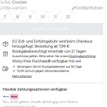
Farbe
:
Creolen
Größe wählen
:
Größenführer
7
8
9
10
11
12
NICHT AUF LAGER
EU Zoll- und Einfuhrgebühr wird beim Checkout
hinzugefügt. Bestellung ab 7,99 €
Rückgabeberechtigt innerhalb von 21 Tagen
Ausschlüsse gelten.
Bitte sehen Sie unsere
Rückgaberichtlinie
Worry-Free Purchase® verfügbar mit
Verlängern Sie Ihr Rückgabefenster auf 35 Tage
100% Schutz gegen Versandprobleme
Mehr erfahren
Flexible Zahlungsoptionen verfügbar
18+, AGB gelten. Kredit abhängig vom Status.
Unregulierter Kredit.