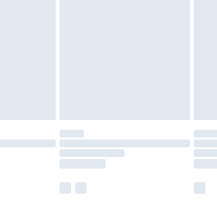
neten Verpackung zurückgesendet werden.
chen Rechte.
en Rückgabebedingungen einzusehen.