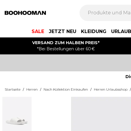
SALE
JETZT NEU
KLEIDUNG
URLAU
VERSAND ZUM HALBEN PREIS*
*Bei Bestellungen über 60 €
Di
Startseite
/
Herren
/
Nach Kollektion Einkaufen
/
Herren Urlaubsshop
/