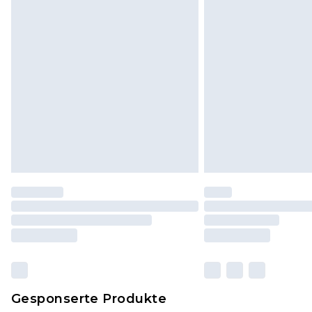
und in ihrer originalen, ungeöff
Dies berührt nicht deine gesetzli
Klicke
hier
um unsere vollständig
Gesponserte Produkte