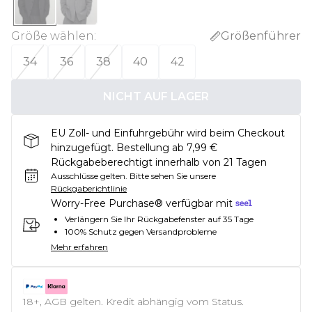
Größe wählen
:
Größenführer
34
36
38
40
42
NICHT AUF LAGER
EU Zoll- und Einfuhrgebühr wird beim Checkout
hinzugefügt. Bestellung ab 7,99 €
Rückgabeberechtigt innerhalb von 21 Tagen
Ausschlüsse gelten.
Bitte sehen Sie unsere
Rückgaberichtlinie
Worry-Free Purchase® verfügbar mit
Verlängern Sie Ihr Rückgabefenster auf 35 Tage
100% Schutz gegen Versandprobleme
Mehr erfahren
18+, AGB gelten. Kredit abhängig vom Status.