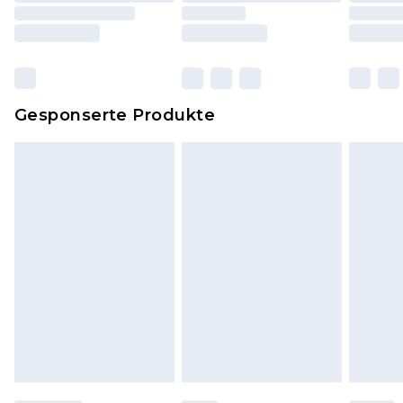
und Kissen, müssen unbenutzt und in ihrer
originalen, ungeöffneten Verpackung
zurückgesendet werden.
Dies berührt nicht deine gesetzlichen Rechte.
Gesponserte Produkte
Klicke
hier
um unsere vollständigen
Rückgabebedingungen einzusehen.