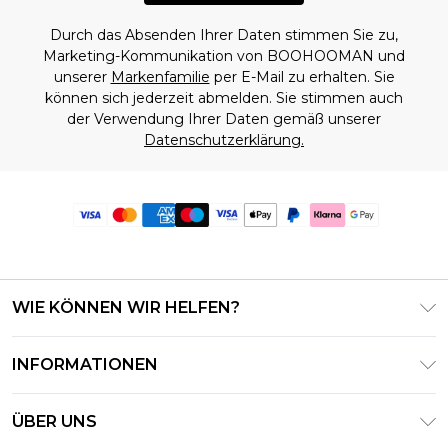
Durch das Absenden Ihrer Daten stimmen Sie zu,
Marketing-Kommunikation von BOOHOOMAN und
unserer
Markenfamilie
per E-Mail zu erhalten. Sie
können sich jederzeit abmelden. Sie stimmen auch
der Verwendung Ihrer Daten gemäß unserer
Datenschutzerklärung.
WIE KÖNNEN WIR HELFEN?
Häufig gestellte Fragen
INFORMATIONEN
Kontaktieren Sie uns
Geschäftsbedingungen – Aktualisiert Juni 2026
Meine Bestellung verfolgen & zurücksenden
ÜBER UNS
Nutzungsbedingungen
Lieferoptionen