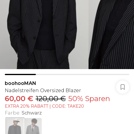
boohooMAN
Nadelstreifen Oversized Blazer
60,00 €
120,00 €
50% Sparen
EXTRA 20% RABATT | CODE: TAKE20
Farbe
:
Schwarz