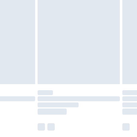
tzen, Toppern und Kissen, müssen unbenutzt
neten Verpackung zurückgesendet werden.
chen Rechte.
en Rückgabebedingungen einzusehen.