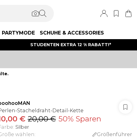
PARTYMODE
SCHUHE & ACCESSORIES
STUDENTEN EXTRA 12 % RABATT!*
lte.
boohooMAN
Perlen-Stacheldraht-Detail-Kette
10,00 €
20,00 €
50% Sparen
Farbe
:
Silber
Größe wählen
:
Größenführer