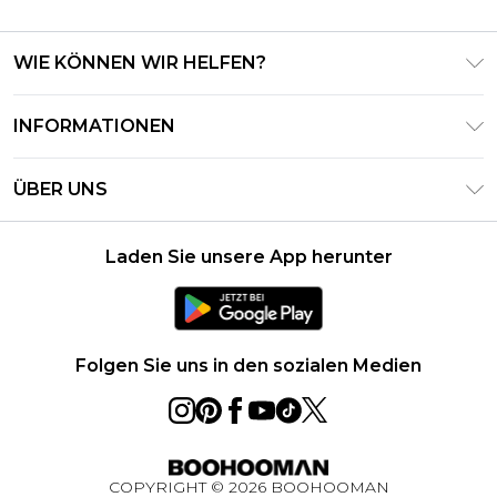
WIE KÖNNEN WIR HELFEN?
Häufig gestellte Fragen
INFORMATIONEN
Kontaktieren Sie uns
Geschäftsbedingungen – Aktualisiert Juni 2026
Meine Bestellung verfolgen & zurücksenden
ÜBER UNS
Nutzungsbedingungen
Lieferoptionen
Investor Relations
Geschenkkarten-Guthaben
Rückgaberecht – Aktualisiert Mai 2026
Laden Sie unsere App herunter
Erklärung Zur Modernen Sklaverei
Klarna
Größentabelle
Karriere
PayPal
Datenschutzhinweis – Aktualisiert Juni 2026
Folgen Sie uns in den sozialen Medien
Über Cookies
Studentenrabatt
Essential Worker Rabatt
COPYRIGHT ©
2026
BOOHOOMAN
BOOHOOMAN App