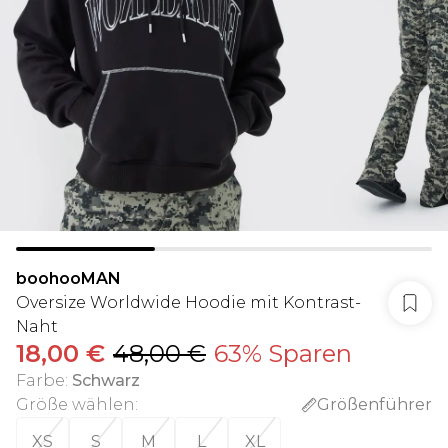
boohooMAN
Oversize Worldwide Hoodie mit Kontrast-
Naht
18,00 €
48,00 €
63% Sparen
Farbe
:
Schwarz
Größe wählen
:
Größenführer
XS
S
M
L
XL