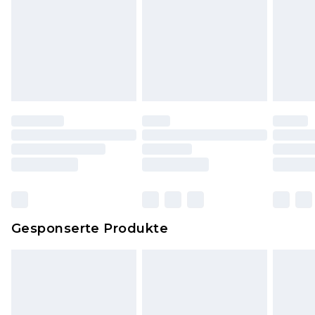
Hygienesiegel fehlt oder beschädigt wurde.
Schuhe und/oder Kleidung müssen ungetragen
und ungewaschen sein und alle
Originaletiketten müssen noch angebracht sein.
Schuhe dürfen nur in Innenräumen anprobiert
worden sein. Artikel aus dem Homeware-Bereich,
einschließlich Bettwäsche, Matratzen, Toppern
und Kissen, müssen unbenutzt und in ihrer
originalen, ungeöffneten Verpackung
zurückgesendet werden.
Dies berührt nicht deine gesetzlichen Rechte.
Gesponserte Produkte
Klicke
hier
um unsere vollständigen
Rückgabebedingungen einzusehen.