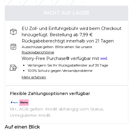
NICHT AUF LAGER
EU Zoll- und Einfuhrgebühr wird beim Checkout
hinzugefügt. Bestellung ab 7,99 €
Rückgabeberechtigt innerhalb von 21 Tagen
Ausschlüsse gelten.
Bitte sehen Sie unsere
Rückgaberichtlinie
Worry-Free Purchase® verfügbar mit
Verlängern Sie Ihr Rückgabefenster auf 35 Tage
100% Schutz gegen Versandprobleme
Mehr erfahren
Flexible Zahlungsoptionen verfügbar
18+, AGB gelten. Kredit abhängig vom Status.
Unregulierter Kredit.
Auf einen Blick