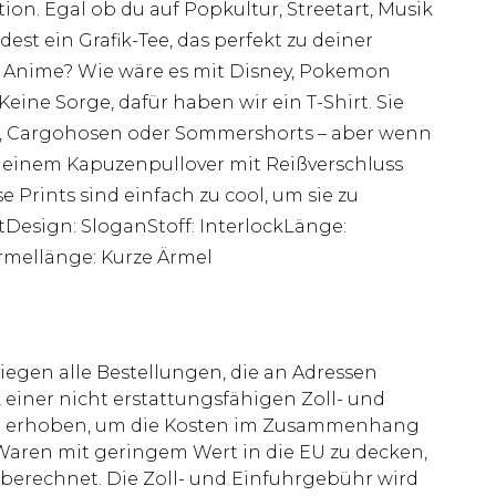
on. Egal ob du auf Popkultur, Streetart, Musik
dest ein Grafik-Tee, das perfekt zu deiner
uf Anime? Wie wäre es mit Disney, Pokemon
ine Sorge, dafür haben wir ein T-Shirt. Sie
s, Cargohosen oder Sommershorts – aber wenn
 zu einem Kapuzenpullover mit Reißverschluss
 Prints sind einfach zu cool, um sie zu
rtDesign: SloganStoff: InterlockLänge:
rmellänge: Kurze Ärmel
liegen alle Bestellungen, die an Adressen
 einer nicht erstattungsfähigen Zoll- und
rd erhoben, um die Kosten im Zusammenhang
aren mit geringem Wert in die EU zu decken,
berechnet. Die Zoll- und Einfuhrgebühr wird