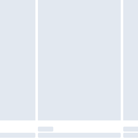
 ungetragen und ungewaschen sein und alle
gebracht sein. Schuhe dürfen nur in
ein. Artikel aus dem Homeware-Bereich,
tzen, Toppern und Kissen, müssen unbenutzt
neten Verpackung zurückgesendet werden.
chen Rechte.
en Rückgabebedingungen einzusehen.