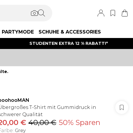
PARTYMODE
SCHUHE & ACCESSORIES
STUDENTEN EXTRA 12 % RABATT!*
lte.
boohooMAN
Übergroßes T-Shirt mit Gummidruck in
schwerer Qualität
20,00 €
40,00 €
50% Sparen
Farbe
:
Grey