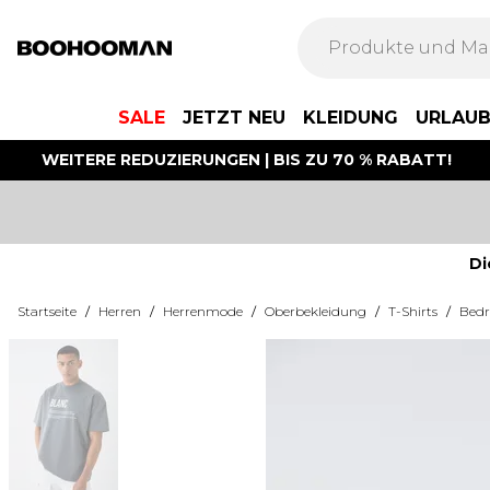
SALE
JETZT NEU
KLEIDUNG
URLAU
WEITERE REDUZIERUNGEN | BIS ZU 70 % RABATT!
Di
Startseite
/
Herren
/
Herrenmode
/
Oberbekleidung
/
T-Shirts
/
Bedr