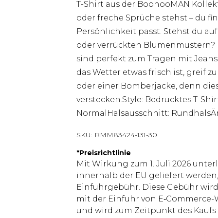
T-Shirt aus der BoohooMAN Kollekti
oder freche Sprüche stehst – du fin
Persönlichkeit passt. Stehst du a
oder verrückten Blumenmustern? Ke
sind perfekt zum Tragen mit Jean
das Wetter etwas frisch ist, greif
oder einer Bomberjacke, denn diese
verstecken.Style: Bedrucktes T-Shi
NormalHalsausschnitt: RundhalsÄ
SKU:
BMM83424-131-30
*
Preisrichtlinie
Mit Wirkung zum 1. Juli 2026 unter
innerhalb der EU geliefert werden,
Einfuhrgebühr. Diese Gebühr wi
mit der Einfuhr von E‑Commerce-W
und wird zum Zeitpunkt des Kaufs 