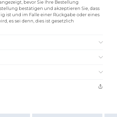
 angezeigt, bevor Sie Ihre Bestellung
stellung bestätigen und akzeptieren Sie, dass
ig ist und im Falle einer Rückgabe oder eines
d, es sei denn, dies ist gesetzlich
groß & trägt UK-Größe M/32
€7.99
ge ab dem Tag des Erhalts, um einen Artikel an
€14.99
kerstattungen für modische Gesichtsmasken,
€7.99
, Erotikartikel sowie Bademode oder
nn das Hygienesiegel fehlt oder beschädigt