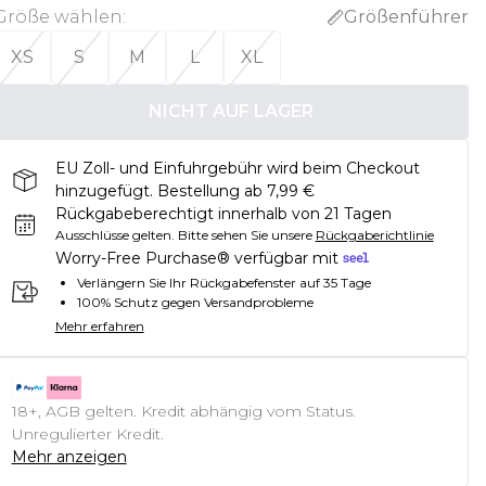
Größe wählen
:
Größenführer
XS
S
M
L
XL
NICHT AUF LAGER
EU Zoll- und Einfuhrgebühr wird beim Checkout
hinzugefügt. Bestellung ab 7,99 €
Rückgabeberechtigt innerhalb von 21 Tagen
Ausschlüsse gelten.
Bitte sehen Sie unsere
Rückgaberichtlinie
Worry-Free Purchase® verfügbar mit
Verlängern Sie Ihr Rückgabefenster auf 35 Tage
100% Schutz gegen Versandprobleme
Mehr erfahren
18+, AGB gelten. Kredit abhängig vom Status.
Unregulierter Kredit.
Mehr anzeigen