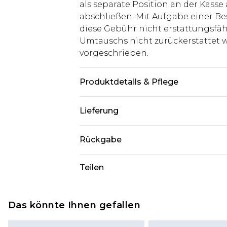
als separate Position an der Kasse
abschließen. Mit Aufgabe einer Be
diese Gebühr nicht erstattungsfäh
Umtauschs nicht zurückerstattet wir
vorgeschrieben.
Produktdetails & Pflege
100% Baumwolle. Model ist 1,85 m 
Lieferung
Deutschland Standardlieferung
Rückgabe
Bis zu 8 Werktage
Stimmt etwas nicht? Du hast 21 Ta
Teilen
Deutschland Expresslieferung
uns zurückzusenden.
2 Arbeitstage
Bitte beachte, dass wir keine Rüc
Austria Standardlieferung
Kosmetikartikel, Piercing-Schmuck
Das könnte Ihnen gefallen
Bis zu 7 Werktage
Unterwäsche anbieten können, we