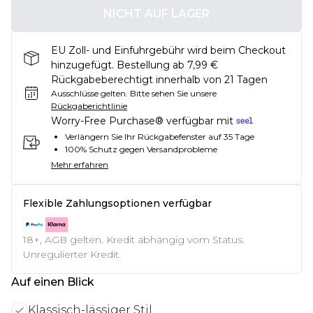
NICHT AUF LAGER
EU Zoll- und Einfuhrgebühr wird beim Checkout
hinzugefügt. Bestellung ab 7,99 €
Rückgabeberechtigt innerhalb von 21 Tagen
Ausschlüsse gelten.
Bitte sehen Sie unsere
Rückgaberichtlinie
Worry-Free Purchase® verfügbar mit
Verlängern Sie Ihr Rückgabefenster auf 35 Tage
100% Schutz gegen Versandprobleme
Mehr erfahren
Flexible Zahlungsoptionen verfügbar
18+, AGB gelten. Kredit abhängig vom Status.
Unregulierter Kredit.
Auf einen Blick
Klassisch-lässiger Stil