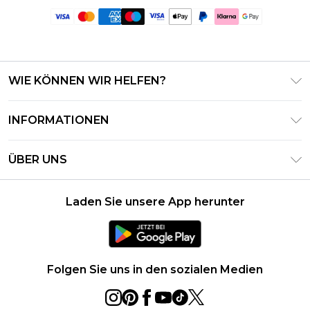
WIE KÖNNEN WIR HELFEN?
Häufig gestellte Fragen
INFORMATIONEN
Kontaktieren Sie uns
Geschäftsbedingungen – Aktualisiert Juni 2026
Meine Bestellung verfolgen & zurücksenden
ÜBER UNS
Nutzungsbedingungen
Lieferoptionen
Investor Relations
Geschenkkarten-Guthaben
Rückgaberecht – Aktualisiert Mai 2026
Laden Sie unsere App herunter
Erklärung Zur Modernen Sklaverei
Klarna
Größentabelle
Karriere
PayPal
Datenschutzhinweis – Aktualisiert Juni 2026
Folgen Sie uns in den sozialen Medien
Über Cookies
Studentenrabatt