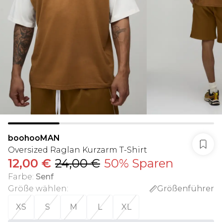
boohooMAN
Oversized Raglan Kurzarm T-Shirt
12,00 €
24,00 €
50% Sparen
Farbe
:
Senf
Größe wählen
:
Größenführer
XS
S
M
L
XL