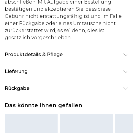
abschließen. Mit Aufgabe einer Bestellung
bestätigen und akzeptieren Sie, dass diese
Gebühr nicht erstattungsfähig ist und im Falle
einer Rückgabe oder eines Umtauschs nicht
zurückerstattet wird, es sei denn, dies ist
gesetzlich vorgeschrieben.
Produktdetails & Pflege
100% Baumwolle. Model ist 1,85 m groß & trägt
Lieferung
UK-Größe M/32
Deutschland Standardlieferung
€7.99
Rückgabe
Bis zu 8 Werktage
Stimmt etwas nicht? Du hast 21 Tage ab dem Tag
Deutschland Expresslieferung
€14.99
Das könnte Ihnen gefallen
des Erhalts, um einen Artikel an uns
2 Arbeitstage
zurückzusenden.
Austria Standardlieferung
€7.99
Bitte beachte, dass wir keine Rückerstattungen
Bis zu 7 Werktage