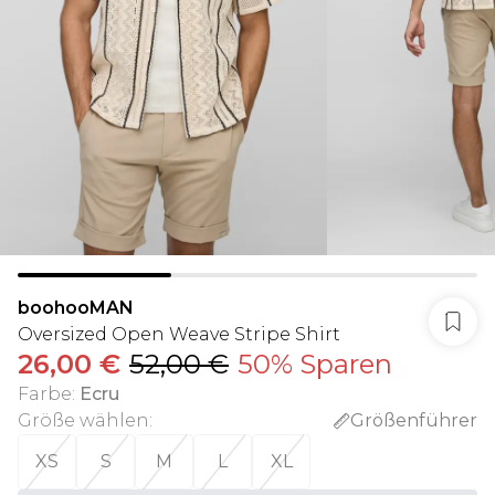
boohooMAN
Oversized Open Weave Stripe Shirt
26,00 €
52,00 €
50% Sparen
Farbe
:
Ecru
Größe wählen
:
Größenführer
XS
S
M
L
XL