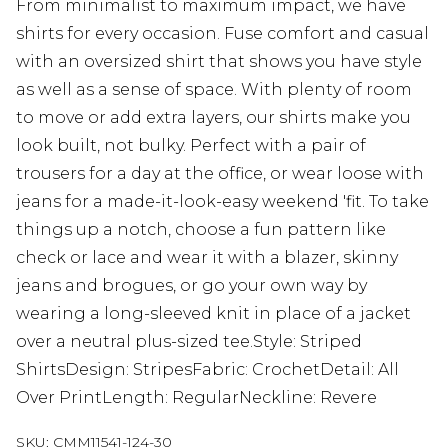
From minimalist to maximum impact, we have
shirts for every occasion. Fuse comfort and casual
with an oversized shirt that shows you have style
as well as a sense of space. With plenty of room
to move or add extra layers, our shirts make you
look built, not bulky. Perfect with a pair of
trousers for a day at the office, or wear loose with
jeans for a made-it-look-easy weekend 'fit. To take
things up a notch, choose a fun pattern like
check or lace and wear it with a blazer, skinny
jeans and brogues, or go your own way by
wearing a long-sleeved knit in place of a jacket
over a neutral plus-sized tee.Style: Striped
ShirtsDesign: StripesFabric: CrochetDetail: All
Over PrintLength: RegularNeckline: Revere
SKU:
CMM11541-124-30