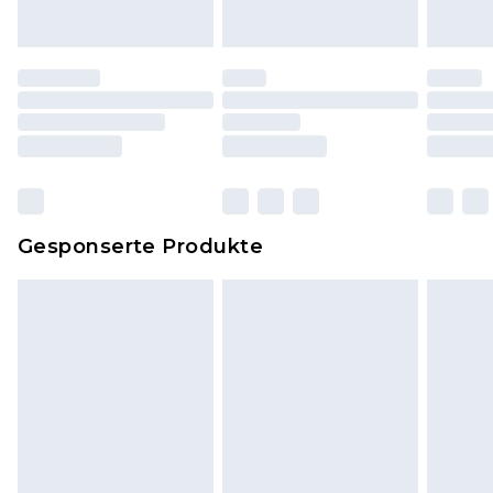
Originaletiketten müssen noch angebracht sein.
Schuhe dürfen nur in Innenräumen anprobiert
worden sein. Artikel aus dem Homeware-Bereich,
einschließlich Bettwäsche, Matratzen, Toppern
und Kissen, müssen unbenutzt und in ihrer
originalen, ungeöffneten Verpackung
zurückgesendet werden.
Dies berührt nicht deine gesetzlichen Rechte.
Gesponserte Produkte
Klicke
hier
um unsere vollständigen
Rückgabebedingungen einzusehen.