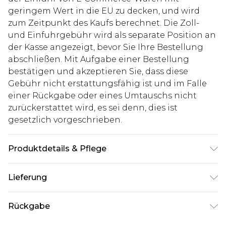
geringem Wert in die EU zu decken, und wird
zum Zeitpunkt des Kaufs berechnet. Die Zoll-
und Einfuhrgebühr wird als separate Position an
der Kasse angezeigt, bevor Sie Ihre Bestellung
abschließen. Mit Aufgabe einer Bestellung
bestätigen und akzeptieren Sie, dass diese
Gebühr nicht erstattungsfähig ist und im Falle
einer Rückgabe oder eines Umtauschs nicht
zurückerstattet wird, es sei denn, dies ist
gesetzlich vorgeschrieben.
Produktdetails & Pflege
80% Baumwolle, 20% Polyester. Model ist 1,85 m
Lieferung
groß und trägt UK-Größe M/32
Deutschland Standardlieferung
€7.99
Rückgabe
Bis zu 8 Werktage