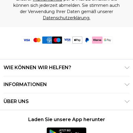
können sich jederzeit abmelden. Sie stimmen auch
der Verwendung Ihrer Daten gemäß unserer
Datenschutzerklärung.
WIE KÖNNEN WIR HELFEN?
Häufig gestellte Fragen
INFORMATIONEN
Kontaktieren Sie uns
Geschäftsbedingungen – Aktualisiert Juni 2026
Meine Bestellung verfolgen & zurücksenden
ÜBER UNS
Nutzungsbedingungen
Lieferoptionen
Investor Relations
Geschenkkarten-Guthaben
Rückgaberecht – Aktualisiert Mai 2026
Laden Sie unsere App herunter
Erklärung Zur Modernen Sklaverei
Klarna
Größentabelle