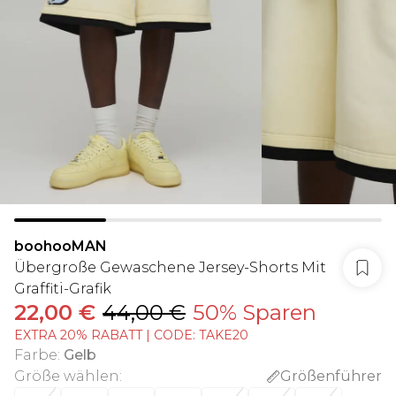
boohooMAN
Übergroße Gewaschene Jersey-Shorts Mit
Graffiti-Grafik
22,00 €
44,00 €
50% Sparen
EXTRA 20% RABATT | CODE: TAKE20
Farbe
:
Gelb
Größe wählen
:
Größenführer