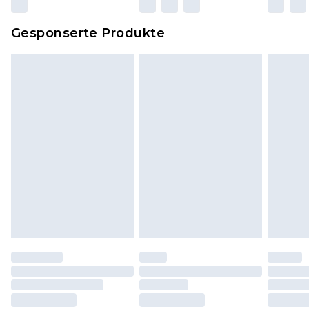
zurückgesendet werden.
Dies berührt nicht deine gesetzlichen Rechte.
Gesponserte Produkte
Klicke
hier
um unsere vollständigen
Rückgabebedingungen einzusehen.