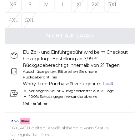
XS
S
M
L
XL
2XL
3XL
4XL
5XL
NICHT AUF LAGER
EU Zoll- und Einfuhrgebühr wird beim Checkout
hinzugefügt. Bestellung ab 7,99 €
Rückgabeberechtigt innerhalb von 21 Tagen
Ausschlüsse gelten.
Bitte sehen Sie unsere
Rückgaberichtlinie
Worry-Free Purchase® verfügbar mit
Verlängern Sie Ihr Rückgabefenster auf 35 Tage
100% Schutz gegen Versandprobleme
Mehr erfahren
18+, AGB gelten. Kredit abhängig vom Status.
Unregulierter Kredit.