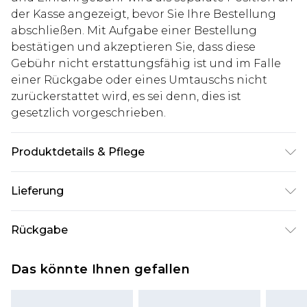
der Kasse angezeigt, bevor Sie Ihre Bestellung
abschließen. Mit Aufgabe einer Bestellung
bestätigen und akzeptieren Sie, dass diese
Gebühr nicht erstattungsfähig ist und im Falle
einer Rückgabe oder eines Umtauschs nicht
zurückerstattet wird, es sei denn, dies ist
gesetzlich vorgeschrieben.
Produktdetails & Pflege
100% Baumwolle. Model ist 1,85 m groß und trägt
Lieferung
UK-Größe M/32
Deutschland Standardlieferung
€7.99
Rückgabe
Bis zu 8 Werktage
Stimmt etwas nicht? Du hast 21 Tage ab dem Tag
Deutschland Expresslieferung
€14.99
Das könnte Ihnen gefallen
des Erhalts, um einen Artikel an uns
2 Arbeitstage
zurückzusenden.