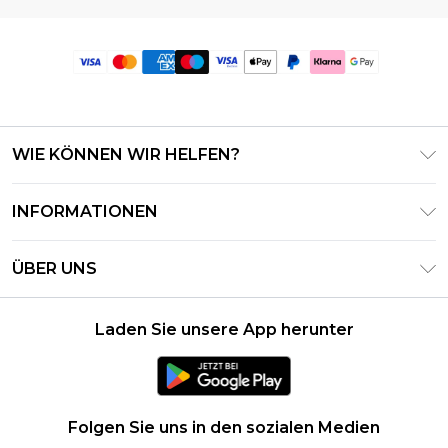
WIE KÖNNEN WIR HELFEN?
Häufig gestellte Fragen
INFORMATIONEN
Kontaktieren Sie uns
Geschäftsbedingungen – Aktualisiert Juni 2026
Meine Bestellung verfolgen & zurücksenden
ÜBER UNS
Nutzungsbedingungen
Lieferoptionen
Investor Relations
Geschenkkarten-Guthaben
Rückgaberecht – Aktualisiert Mai 2026
Laden Sie unsere App herunter
Erklärung Zur Modernen Sklaverei
Klarna
Größentabelle
Karriere
PayPal
Datenschutzhinweis – Aktualisiert Juni 2026
Folgen Sie uns in den sozialen Medien
Über Cookies