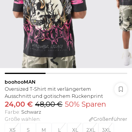
boohooMAN
Oversized T-Shirt mit verlängertem
Ausschnitt und gotischem Rückenprint
24,00 €
48,00 €
50% Sparen
Farbe
:
Schwarz
Größe wählen
:
Größenführer
XS
S
M
L
XL
2XL
3XL