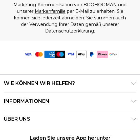
Marketing-Kommunikation von BOOHOOMAN und
unserer
Markenfamilie
per E-Mail zu erhalten. Sie
können sich jederzeit abmelden. Sie stimmen auch
der Verwendung Ihrer Daten gemäß unserer
Datenschutzerklärung.
WIE KÖNNEN WIR HELFEN?
Häufig gestellte Fragen
INFORMATIONEN
Kontaktieren Sie uns
Geschäftsbedingungen – Aktualisiert Juni 2026
Meine Bestellung verfolgen & zurücksenden
ÜBER UNS
Nutzungsbedingungen
Lieferoptionen
Investor Relations
Geschenkkarten-Guthaben
Rückgaberecht – Aktualisiert Mai 2026
Laden Sie unsere App herunter