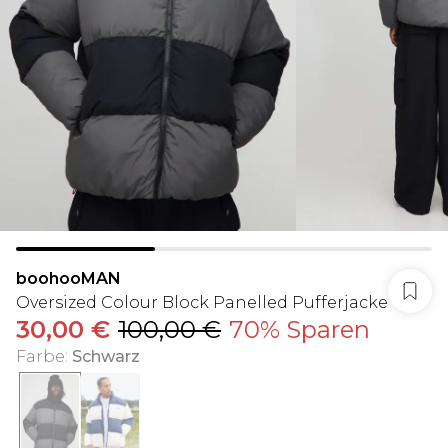
boohooMAN
Oversized Colour Block Panelled Pufferjacke
30,00 €
100,00 €
70% Sparen
Farbe
:
Schwarz