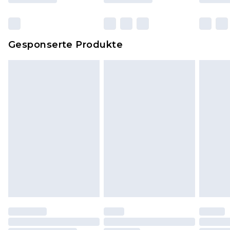
originalen, ungeöffneten Verpackung
zurückgesendet werden.
Dies berührt nicht deine gesetzlichen Rechte.
Gesponserte Produkte
Klicke
hier
um unsere vollständigen
Rückgabebedingungen einzusehen.