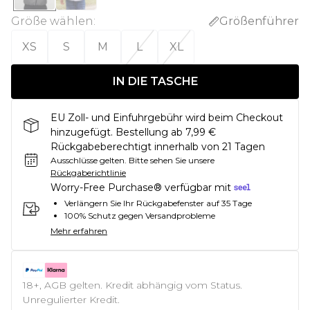
Größe wählen
:
Größenführer
XS
S
M
L
XL
IN DIE TASCHE
EU Zoll- und Einfuhrgebühr wird beim Checkout
hinzugefügt. Bestellung ab 7,99 €
Rückgabeberechtigt innerhalb von 21 Tagen
Ausschlüsse gelten.
Bitte sehen Sie unsere
Rückgaberichtlinie
Worry-Free Purchase® verfügbar mit
Verlängern Sie Ihr Rückgabefenster auf 35 Tage
100% Schutz gegen Versandprobleme
Mehr erfahren
18+, AGB gelten. Kredit abhängig vom Status.
Unregulierter Kredit.