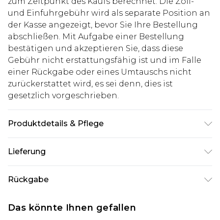
zum Zeitpunkt des Kaufs berechnet. Die Zoll-
und Einfuhrgebühr wird als separate Position an
der Kasse angezeigt, bevor Sie Ihre Bestellung
abschließen. Mit Aufgabe einer Bestellung
bestätigen und akzeptieren Sie, dass diese
Gebühr nicht erstattungsfähig ist und im Falle
einer Rückgabe oder eines Umtauschs nicht
zurückerstattet wird, es sei denn, dies ist
gesetzlich vorgeschrieben.
Produktdetails & Pflege
80% Baumwolle, 20% Polyester. Model ist 1,85 m
Lieferung
groß & trägt UK-Größe M/32
Deutschland Standardlieferung
€7.99
Rückgabe
Bis zu 8 Werktage
Stimmt etwas nicht? Du hast 21 Tage ab dem Tag
Deutschland Expresslieferung
€14.99
Das könnte Ihnen gefallen
des Erhalts, um einen Artikel an uns
2 Arbeitstage