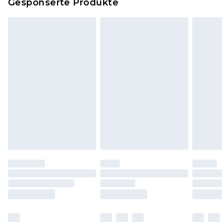
Gesponserte Produkte
Klicke
hier
um unsere vollständigen
Rückgabebedingungen einzusehen.