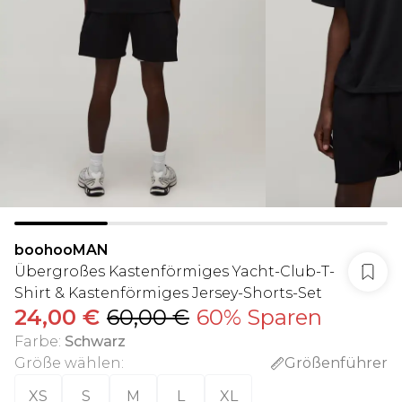
boohooMAN
Übergroßes Kastenförmiges Yacht-Club-T-
Shirt & Kastenförmiges Jersey-Shorts-Set
24,00 €
60,00 €
60% Sparen
Farbe
:
Schwarz
Größe wählen
:
Größenführer
XS
S
M
L
XL