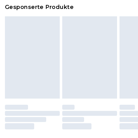
Dies berührt nicht deine gesetzlichen Rechte.
Gesponserte Produkte
Klicke
hier
um unsere vollständigen
Rückgabebedingungen einzusehen.