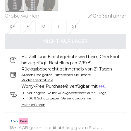
Größe wählen
:
Größenführer
XS
S
M
L
XL
NICHT AUF LAGER
EU Zoll- und Einfuhrgebühr wird beim Checkout
hinzugefügt. Bestellung ab 7,99 €
Rückgabeberechtigt innerhalb von 21 Tagen
Ausschlüsse gelten.
Bitte sehen Sie unsere
Rückgaberichtlinie
Worry-Free Purchase® verfügbar mit
Verlängern Sie Ihr Rückgabefenster auf 35 Tage
100% Schutz gegen Versandprobleme
Mehr erfahren
18+, AGB gelten. Kredit abhängig vom Status.