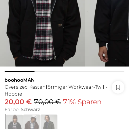
boohooMAN
Oversized Kastenförmiger Workwear-Twill-
Hoodie
20,00 €
70,00 €
71% Sparen
Farbe
:
Schwarz