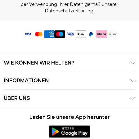
der Verwendung Ihrer Daten gemäß unserer
Datenschutzerklärung.
WIE KÖNNEN WIR HELFEN?
Häufig gestellte Fragen
INFORMATIONEN
Kontaktieren Sie uns
Geschäftsbedingungen – Aktualisiert Juni 2026
Meine Bestellung verfolgen & zurücksenden
ÜBER UNS
Nutzungsbedingungen
Lieferoptionen
Investor Relations
Geschenkkarten-Guthaben
Rückgaberecht – Aktualisiert Mai 2026
Laden Sie unsere App herunter
Erklärung Zur Modernen Sklaverei
Klarna
Größentabelle
Karriere
PayPal