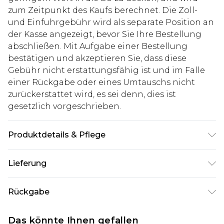
zum Zeitpunkt des Kaufs berechnet. Die Zoll-
und Einfuhrgebühr wird als separate Position an
der Kasse angezeigt, bevor Sie Ihre Bestellung
abschließen. Mit Aufgabe einer Bestellung
bestätigen und akzeptieren Sie, dass diese
Gebühr nicht erstattungsfähig ist und im Falle
einer Rückgabe oder eines Umtauschs nicht
zurückerstattet wird, es sei denn, dies ist
gesetzlich vorgeschrieben.
Produktdetails & Pflege
100% Baumwolle. Model ist 1,85 m groß & trägt
Lieferung
UK-Größe M/32
Deutschland Standardlieferung
€7.99
Rückgabe
Bis zu 8 Werktage
Stimmt etwas nicht? Du hast 21 Tage ab dem Tag
Deutschland Expresslieferung
€14.99
Das könnte Ihnen gefallen