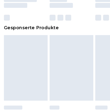
und Kissen, müssen unbenutzt und in ihrer
originalen, ungeöffneten Verpackung
zurückgesendet werden.
Dies berührt nicht deine gesetzlichen Rechte.
Gesponserte Produkte
Klicke
hier
um unsere vollständigen
Rückgabebedingungen einzusehen.