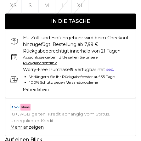
XS
S
M
L
XL
IN DIE TASCHE
EU Zoll- und Einfuhrgebühr wird beim Checkout
hinzugefügt. Bestellung ab 7,99 €
Rückgabeberechtigt innerhalb von 21 Tagen
Ausschlüsse gelten.
Bitte sehen Sie unsere
Rückgaberichtlinie
Worry-Free Purchase® verfügbar mit
Verlängern Sie Ihr Rückgabefenster auf 35 Tage
100% Schutz gegen Versandprobleme
Mehr erfahren
18+, AGB gelten. Kredit abhängig vom Status.
Unregulierter Kredit.
Mehr anzeigen
Auf einen Blick