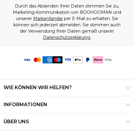
Durch das Absenden Ihrer Daten stimmen Sie zu,
Marketing-Kommunikation von BOOHOOMAN und
unserer
Markenfamilie
per E-Mail zu erhalten. Sie
können sich jederzeit abmelden. Sie stimmen auch
der Verwendung Ihrer Daten gemäß unserer
Datenschutzerklärung.
WIE KÖNNEN WIR HELFEN?
Häufig gestellte Fragen
INFORMATIONEN
Kontaktieren Sie uns
Geschäftsbedingungen – Aktualisiert Juni 2026
Meine Bestellung verfolgen & zurücksenden
ÜBER UNS
Nutzungsbedingungen
Lieferoptionen