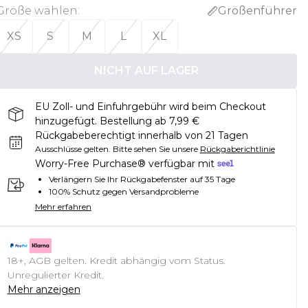
Größe wählen
:
Größenführer
XS
S
M
L
XL
NICHT AUF LAGER
EU Zoll- und Einfuhrgebühr wird beim Checkout
hinzugefügt. Bestellung ab 7,99 €
Rückgabeberechtigt innerhalb von 21 Tagen
Ausschlüsse gelten.
Bitte sehen Sie unsere
Rückgaberichtlinie
Worry-Free Purchase® verfügbar mit
Verlängern Sie Ihr Rückgabefenster auf 35 Tage
100% Schutz gegen Versandprobleme
Mehr erfahren
18+, AGB gelten. Kredit abhängig vom Status.
Unregulierter Kredit.
Mehr anzeigen