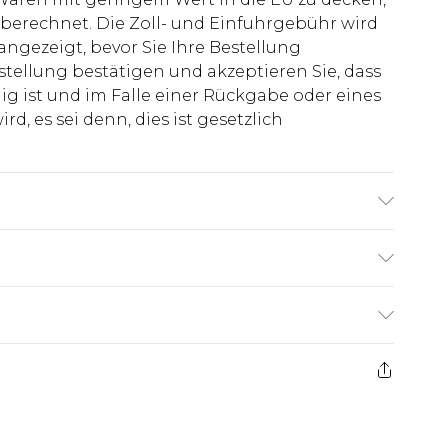
berechnet. Die Zoll- und Einfuhrgebühr wird
 angezeigt, bevor Sie Ihre Bestellung
stellung bestätigen und akzeptieren Sie, dass
ig ist und im Falle einer Rückgabe oder eines
d, es sei denn, dies ist gesetzlich
 6'1" and wears size M.
€7.99
ge ab dem Tag des Erhalts, um einen Artikel an
€14.99
kerstattungen für modische Gesichtsmasken,
€7.99
, Erotikartikel sowie Bademode oder