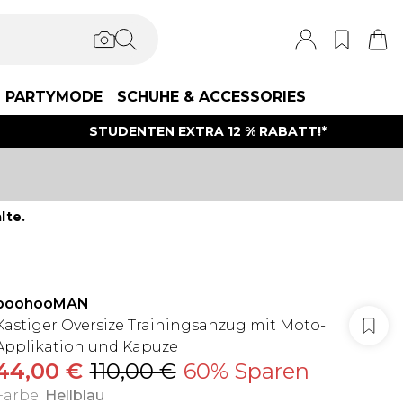
PARTYMODE
SCHUHE & ACCESSORIES
STUDENTEN EXTRA 12 % RABATT!*
lte.
boohooMAN
Kastiger Oversize Trainingsanzug mit Moto-
Applikation und Kapuze
44,00 €
110,00 €
60% Sparen
Farbe
:
Hellblau