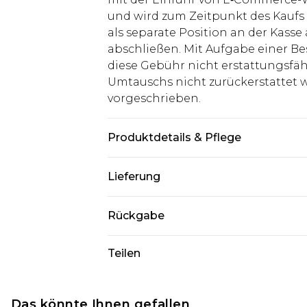
und wird zum Zeitpunkt des Kaufs 
als separate Position an der Kasse
abschließen. Mit Aufgabe einer Be
diese Gebühr nicht erstattungsfäh
Umtauschs nicht zurückerstattet wir
vorgeschrieben.
Produktdetails & Pflege
60% Cotton 40% Polyester. Model is
Lieferung
Deutschland Standardlieferung
Rückgabe
Bis zu 8 Werktage
Stimmt etwas nicht? Du hast 21 Ta
Teilen
Deutschland Expresslieferung
uns zurückzusenden.
2 Arbeitstage
Bitte beachte, dass wir keine Rüc
Austria Standardlieferung
Kosmetikartikel, Piercing-Schmuck
Das könnte Ihnen gefallen