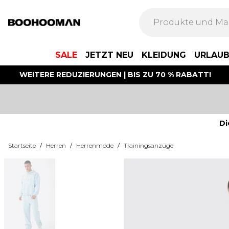
SALE
JETZT NEU
KLEIDUNG
URLAU
WEITERE REDUZIERUNGEN | BIS ZU 70 % RABATT!
Di
Startseite
/
Herren
/
Herrenmode
/
Trainingsanzüge