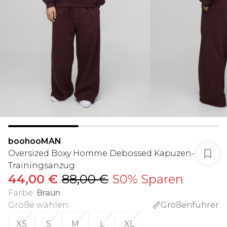
boohooMAN
Oversized Boxy Homme Debossed Kapuzen-
Trainingsanzug
44,00 €
88,00 €
50% Sparen
Farbe
:
Braun
Größe wählen
:
Größenführer
XS
S
M
L
XL