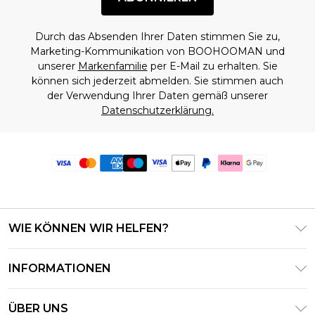
Durch das Absenden Ihrer Daten stimmen Sie zu,
Marketing-Kommunikation von BOOHOOMAN und
unserer
Markenfamilie
per E-Mail zu erhalten. Sie
können sich jederzeit abmelden. Sie stimmen auch
der Verwendung Ihrer Daten gemäß unserer
Datenschutzerklärung.
WIE KÖNNEN WIR HELFEN?
Häufig gestellte Fragen
INFORMATIONEN
Kontaktieren Sie uns
Geschäftsbedingungen – Aktualisiert Juni 2026
Meine Bestellung verfolgen & zurücksenden
ÜBER UNS