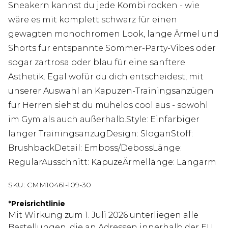
Sneakern kannst du jede Kombi rocken - wie
wäre es mit komplett schwarz für einen
gewagten monochromen Look, lange Ärmel und
Shorts für entspannte Sommer-Party-Vibes oder
sogar zartrosa oder blau für eine sanftere
Ästhetik. Egal wofür du dich entscheidest, mit
unserer Auswahl an Kapuzen-Trainingsanzügen
für Herren siehst du mühelos cool aus - sowohl
im Gym als auch außerhalb.Style: Einfarbiger
langer TrainingsanzugDesign: SloganStoff:
BrushbackDetail: Emboss/DebossLänge:
RegularAusschnitt: KapuzeÄrmellänge: Langarm
SKU:
CMM10461-109-30
*
Preisrichtlinie
Mit Wirkung zum 1. Juli 2026 unterliegen alle
Bestellungen, die an Adressen innerhalb der EU