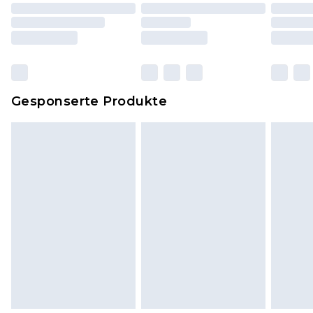
einschließlich Bettwäsche, Matratzen, Toppern
und Kissen, müssen unbenutzt und in ihrer
originalen, ungeöffneten Verpackung
zurückgesendet werden.
Dies berührt nicht deine gesetzlichen Rechte.
Gesponserte Produkte
Klicke
hier
um unsere vollständigen
Rückgabebedingungen einzusehen.