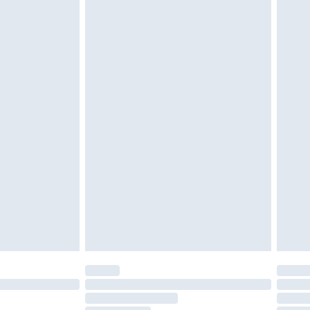
 ungetragen und ungewaschen sein und alle
gebracht sein. Schuhe dürfen nur in
ein. Artikel aus dem Homeware-Bereich,
tzen, Toppern und Kissen, müssen unbenutzt
neten Verpackung zurückgesendet werden.
chen Rechte.
en Rückgabebedingungen einzusehen.