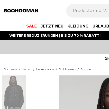
SALE
JETZT NEU
KLEIDUNG
URLAU
WEITERE REDUZIERUNGEN | BIS ZU 70 % RABATT!
Di
Startseite
/
Herren
/
Herrenmode
/
Strickwaren
/
Pullover