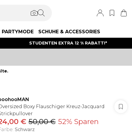
PARTYMODE
SCHUHE & ACCESSORIES
STUDENTEN EXTRA 12 % RABATT!*
lte.
boohooMAN
Oversized Boxy Flauschiger Kreuz-Jacquard
Strickpullover
24,00 €
50,00 €
52% Sparen
Farbe
:
Schwarz