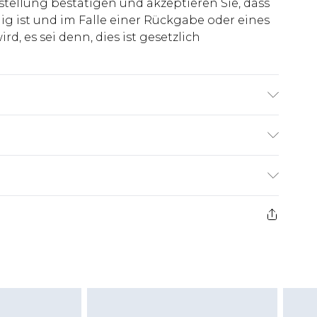
stellung bestätigen und akzeptieren Sie, dass
ig ist und im Falle einer Rückgabe oder eines
d, es sei denn, dies ist gesetzlich
& trägt UK-Größe M/32
€7.99
ge ab dem Tag des Erhalts, um einen Artikel an
€14.99
kerstattungen für modische Gesichtsmasken,
€7.99
, Erotikartikel sowie Bademode oder
nn das Hygienesiegel fehlt oder beschädigt