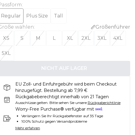
Passform
:
Regular
Plus Size
Tall
Größe wählen
:
Größenführer
XS
S
M
L
XL
2XL
3XL
4XL
5XL
NICHT AUF LAGER
EU Zoll- und Einfuhrgebühr wird beim Checkout
hinzugefügt. Bestellung ab 7,99 €
Rückgabeberechtigt innerhalb von 21 Tagen
Ausschlüsse gelten.
Bitte sehen Sie unsere
Rückgaberichtlinie
Worry-Free Purchase® verfügbar mit
Verlängern Sie Ihr Rückgabefenster auf 35 Tage
100% Schutz gegen Versandprobleme
Mehr erfahren