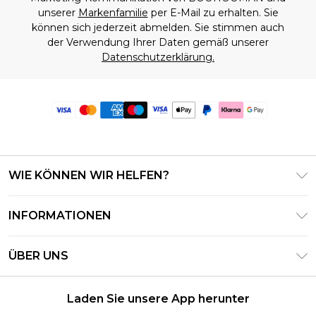
unserer
Markenfamilie
per E-Mail zu erhalten. Sie
können sich jederzeit abmelden. Sie stimmen auch
der Verwendung Ihrer Daten gemäß unserer
Datenschutzerklärung.
WIE KÖNNEN WIR HELFEN?
Häufig gestellte Fragen
INFORMATIONEN
Kontaktieren Sie uns
Geschäftsbedingungen – Aktualisiert Juni 2026
Meine Bestellung verfolgen & zurücksenden
ÜBER UNS
Nutzungsbedingungen
Lieferoptionen
Investor Relations
Geschenkkarten-Guthaben
Rückgaberecht – Aktualisiert Mai 2026
Laden Sie unsere App herunter
Erklärung Zur Modernen Sklaverei
Klarna