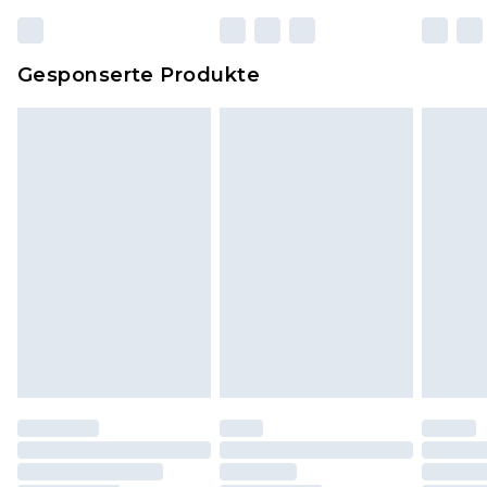
zurückgesendet werden.
Dies berührt nicht deine gesetzlichen Rechte.
Gesponserte Produkte
Klicke
hier
um unsere vollständigen
Rückgabebedingungen einzusehen.