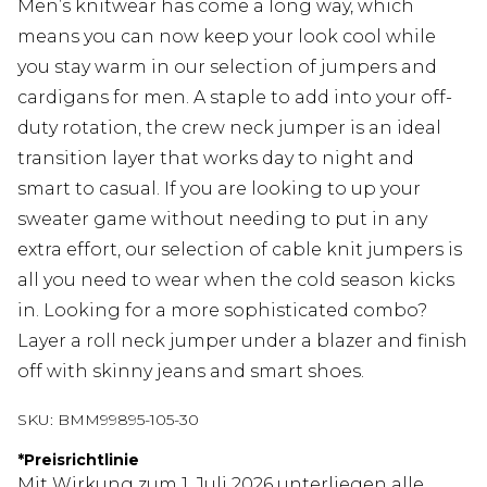
Men’s knitwear has come a long way, which
means you can now keep your look cool while
you stay warm in our selection of jumpers and
cardigans for men. A staple to add into your off-
duty rotation, the crew neck jumper is an ideal
transition layer that works day to night and
smart to casual. If you are looking to up your
sweater game without needing to put in any
extra effort, our selection of cable knit jumpers is
all you need to wear when the cold season kicks
in. Looking for a more sophisticated combo?
Layer a roll neck jumper under a blazer and finish
off with skinny jeans and smart shoes.
SKU:
BMM99895-105-30
*
Preisrichtlinie
Mit Wirkung zum 1. Juli 2026 unterliegen alle