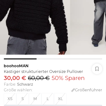
boohooMAN
Kastiger strukturierter Oversize Pullover
30,00 €
60,00 €
50% Sparen
Farbe
:
Schwarz
Größe wählen
:
Größenführer
XS
S
M
L
XL