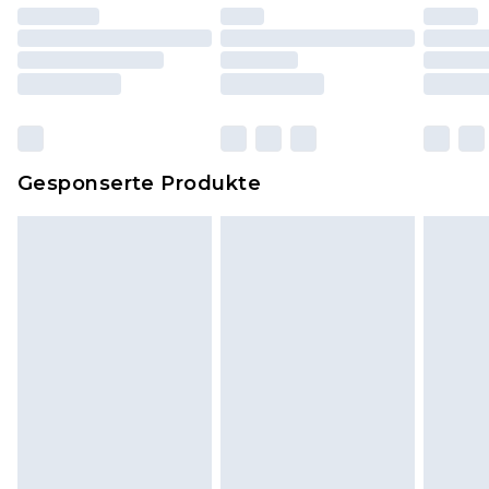
worden sein. Artikel aus dem Homeware-Bereich,
einschließlich Bettwäsche, Matratzen, Toppern
und Kissen, müssen unbenutzt und in ihrer
originalen, ungeöffneten Verpackung
zurückgesendet werden.
Dies berührt nicht deine gesetzlichen Rechte.
Gesponserte Produkte
Klicke
hier
um unsere vollständigen
Rückgabebedingungen einzusehen.