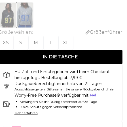
Größe wählen
:
Größenführer
XS
S
M
L
XL
IN DIE TASCHE
EU Zoll- und Einfuhrgebühr wird beim Checkout
hinzugefügt. Bestellung ab 7,99 €
Rückgabeberechtigt innerhalb von 21 Tagen
Ausschlüsse gelten.
Bitte sehen Sie unsere
Rückgaberichtlinie
Worry-Free Purchase® verfügbar mit
Verlängern Sie Ihr Rückgabefenster auf 35 Tage
100% Schutz gegen Versandprobleme
Mehr erfahren