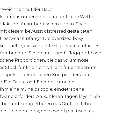
 Weichheit auf der Haut
kt für das unberechenbare britische Wetter
ollektion für authentischen Urban-Style
mit diesem bewusst distressed gestalteten
treetwear einfängt. Die oversized boxy
ilhouette, die sich perfekt über ein einfaches
. Kombinieren Sie ihn mit slim-fit Jogginghosen
wogene Proportionen, die das voluminöse
s Stück funktioniert brillant für entspannte
umpels in der örtlichen Kneipe oder zum
. Die Distressed-Elemente und der
 ihm eine mühelos coole, eingetragene
ufwand erfordert. An kühleren Tagen layern Sie
ber und komplettieren das Outfit mit Ihren
ie für einen Look, der sowohl praktisch als