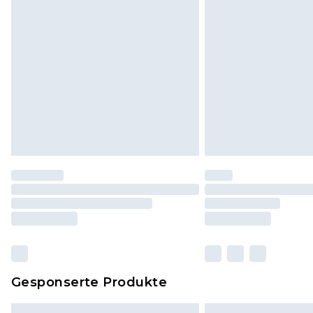
Dies berührt nicht deine gesetzli
Klicke
hier
um unsere vollständig
Gesponserte Produkte