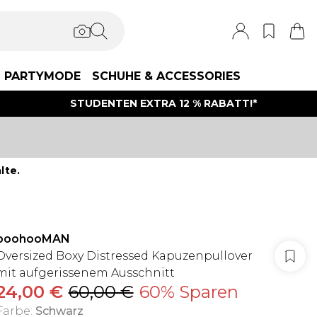
PARTYMODE
SCHUHE & ACCESSORIES
STUDENTEN EXTRA 12 % RABATT!*
lte.
boohooMAN
Oversized Boxy Distressed Kapuzenpullover
mit aufgerissenem Ausschnitt
24,00 €
60,00 €
60% Sparen
Farbe
:
Schwarz