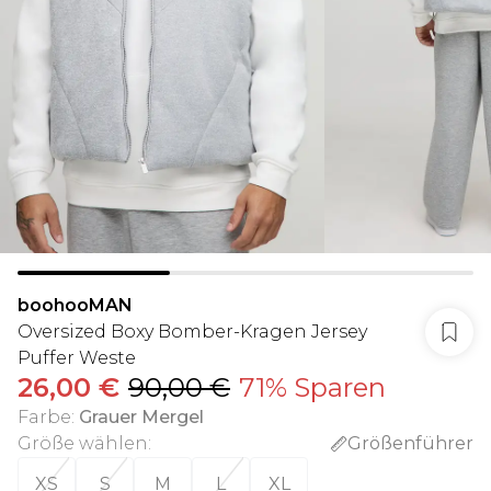
boohooMAN
Oversized Boxy Bomber-Kragen Jersey
Puffer Weste
26,00 €
90,00 €
71% Sparen
Farbe
:
Grauer Mergel
Größe wählen
:
Größenführer
XS
S
M
L
XL