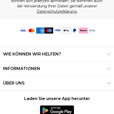
können sich jederzeit abmelden. Sie stimmen auch
der Verwendung Ihrer Daten gemäß unserer
Datenschutzerklärung.
WIE KÖNNEN WIR HELFEN?
Häufig gestellte Fragen
INFORMATIONEN
Kontaktieren Sie uns
Geschäftsbedingungen – Aktualisiert Juni 2026
Meine Bestellung verfolgen & zurücksenden
ÜBER UNS
Nutzungsbedingungen
Lieferoptionen
Investor Relations
Geschenkkarten-Guthaben
Rückgaberecht – Aktualisiert Mai 2026
Laden Sie unsere App herunter
Erklärung Zur Modernen Sklaverei
Klarna
Größentabelle
Karriere
PayPal