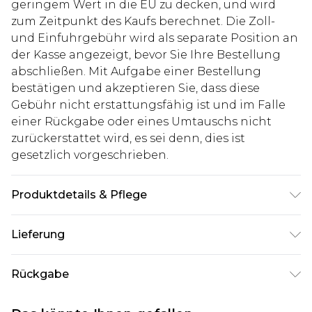
geringem Wert in die EU zu decken, und wird
zum Zeitpunkt des Kaufs berechnet. Die Zoll-
und Einfuhrgebühr wird als separate Position an
der Kasse angezeigt, bevor Sie Ihre Bestellung
abschließen. Mit Aufgabe einer Bestellung
bestätigen und akzeptieren Sie, dass diese
Gebühr nicht erstattungsfähig ist und im Falle
einer Rückgabe oder eines Umtauschs nicht
zurückerstattet wird, es sei denn, dies ist
gesetzlich vorgeschrieben.
Produktdetails & Pflege
50% Viskose, 45% Polyester, 5% Elastan. Model ist
Lieferung
1,85m groß & trägt UK Größe M/32
Deutschland Standardlieferung
€7.99
Rückgabe
Bis zu 8 Werktage
Stimmt etwas nicht? Du hast 21 Tage ab dem Tag