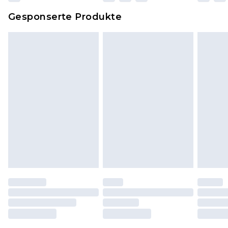
Dies berührt nicht deine gesetzlichen Rechte.
Gesponserte Produkte
Klicke
hier
um unsere vollständigen
Rückgabebedingungen einzusehen.