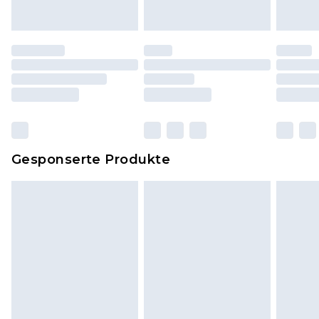
Originaletiketten müssen noch angebracht sein.
Schuhe dürfen nur in Innenräumen anprobiert
worden sein. Artikel aus dem Homeware-Bereich,
einschließlich Bettwäsche, Matratzen, Toppern
und Kissen, müssen unbenutzt und in ihrer
originalen, ungeöffneten Verpackung
zurückgesendet werden.
Dies berührt nicht deine gesetzlichen Rechte.
Gesponserte Produkte
Klicke
hier
um unsere vollständigen
Rückgabebedingungen einzusehen.