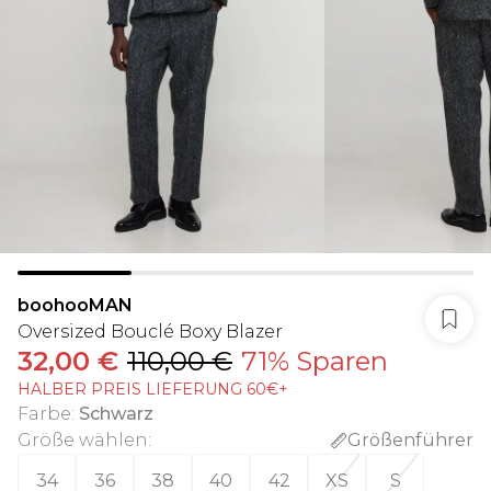
boohooMAN
Oversized Bouclé Boxy Blazer
32,00 €
110,00 €
71% Sparen
HALBER PREIS LIEFERUNG 60€+
Farbe
:
Schwarz
Größe wählen
:
Größenführer
34
36
38
40
42
XS
S