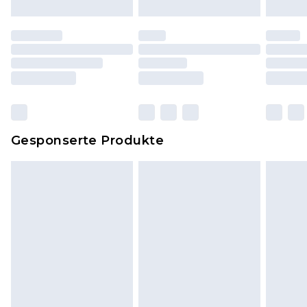
Schuhe dürfen nur in Innenräumen anprobiert
worden sein. Artikel aus dem Homeware-Bereich,
einschließlich Bettwäsche, Matratzen, Toppern
und Kissen, müssen unbenutzt und in ihrer
originalen, ungeöffneten Verpackung
zurückgesendet werden.
Dies berührt nicht deine gesetzlichen Rechte.
Gesponserte Produkte
Klicke
hier
um unsere vollständigen
Rückgabebedingungen einzusehen.