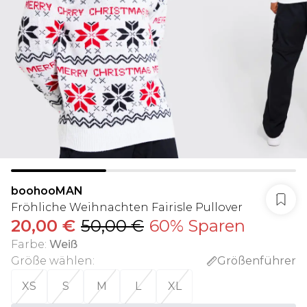
boohooMAN
Fröhliche Weihnachten Fairisle Pullover
20,00 €
50,00 €
60% Sparen
Farbe
:
Weiß
Größe wählen
:
Größenführer
XS
S
M
L
XL