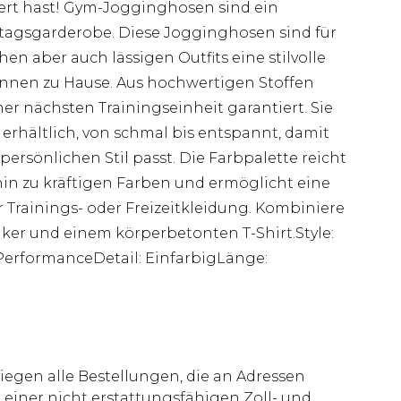
niert hast! Gym-Jogginghosen sind ein
lltagsgarderobe. Diese Jogginghosen sind für
ihen aber auch lässigen Outfits eine stilvolle
nnen zu Hause. Aus hochwertigen Stoffen
deiner nächsten Trainingseinheit garantiert. Sie
erhältlich, von schmal bis entspannt, damit
persönlichen Stil passt. Die Farbpalette reicht
hin zu kräftigen Farben und ermöglicht eine
Trainings- oder Freizeitkleidung. Kombiniere
ker und einem körperbetonten T-Shirt.Style:
PerformanceDetail: EinfarbigLänge:
liegen alle Bestellungen, die an Adressen
 einer nicht erstattungsfähigen Zoll- und