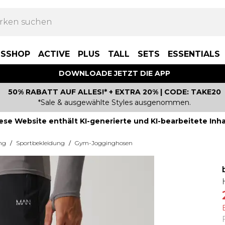
BSSHOP
ACTIVE
PLUS
TALL
SETS
ESSENTIALS
DOWNLOADE JETZT DIE APP
50% RABATT AUF ALLES!* + EXTRA 20% | CODE: TAKE20
*Sale & ausgewählte Styles ausgenommen.
ese Website enthält KI-generierte und KI-bearbeitete Inha
ng
/
Sportbekleidung
/
Gym-Jogginghosen