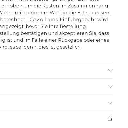
rd erhoben, um die Kosten im Zusammenhang
aren mit geringem Wert in die EU zu decken,
berechnet. Die Zoll- und Einfuhrgebühr wird
 angezeigt, bevor Sie Ihre Bestellung
stellung bestätigen und akzeptieren Sie, dass
ig ist und im Falle einer Rückgabe oder eines
d, es sei denn, dies ist gesetzlich
roß und trägt UK-Größe M/32
€7.99
ge ab dem Tag des Erhalts, um einen Artikel an
€14.99