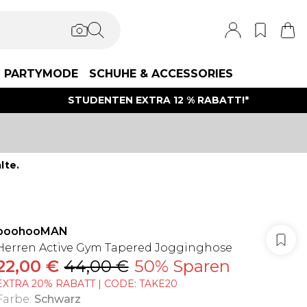
PARTYMODE
SCHUHE & ACCESSORIES
STUDENTEN EXTRA 12 % RABATT!*
lte.
boohooMAN
Herren Active Gym Tapered Jogginghose
22,00 €
44,00 €
50% Sparen
EXTRA 20% RABATT | CODE: TAKE20
Farbe
:
Schwarz