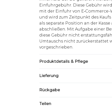
Einfuhrgebühr. Diese Gebühr wi
mit der Einfuhr von E‑Commerce-W
und wird zum Zeitpunkt des Kaufs 
als separate Position an der Kasse
abschließen. Mit Aufgabe einer Be
diese Gebühr nicht erstattungsfäh
Umtauschs nicht zurückerstattet wir
vorgeschrieben.
Produktdetails & Pflege
100% Polyester. Model ist 1,85 m g
Lieferung
Deutschland Standardlieferung
Rückgabe
Bis zu 8 Werktage
Stimmt etwas nicht? Du hast 21 Ta
Teilen
Deutschland Expresslieferung
uns zurückzusenden.
2 Arbeitstage