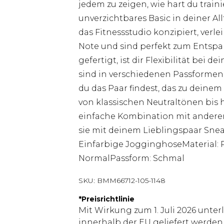
jedem zu zeigen, wie hart du trai
unverzichtbares Basic in deiner A
das Fitnessstudio konzipiert, verle
Note und sind perfekt zum Entspa
gefertigt, ist dir Flexibilität bei 
sind in verschiedenen Passformen 
du das Paar findest, das zu deinem 
von klassischen Neutraltönen bis 
einfache Kombination mit anderer 
sie mit deinem Lieblingspaar Snea
Einfarbige JogginghoseMaterial: 
NormalPassform: Schmal
SKU:
BMM66712-105-1148
*
Preisrichtlinie
Mit Wirkung zum 1. Juli 2026 unter
innerhalb der EU geliefert werden,