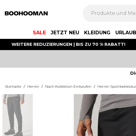
SALE
JETZT NEU
KLEIDUNG
URLAU
WEITERE REDUZIERUNGEN | BIS ZU 70 % RABATT!
Di
Startseite
/
Herren
/
Nach Kollektion Einkaufen
/
Herren Sportbekleidu