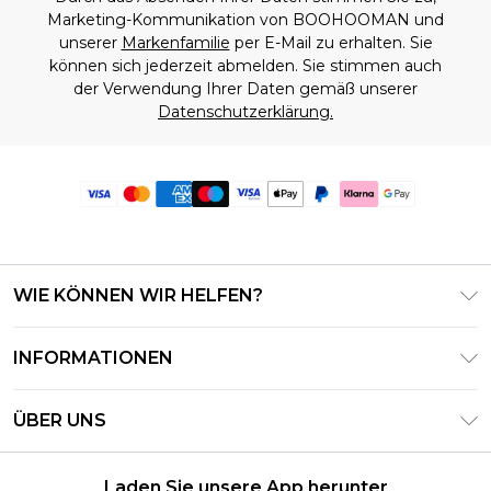
Marketing-Kommunikation von BOOHOOMAN und
unserer
Markenfamilie
per E-Mail zu erhalten. Sie
können sich jederzeit abmelden. Sie stimmen auch
der Verwendung Ihrer Daten gemäß unserer
Datenschutzerklärung.
WIE KÖNNEN WIR HELFEN?
Häufig gestellte Fragen
INFORMATIONEN
Kontaktieren Sie uns
Geschäftsbedingungen – Aktualisiert Juni 2026
Meine Bestellung verfolgen & zurücksenden
ÜBER UNS
Nutzungsbedingungen
Lieferoptionen
Investor Relations
Geschenkkarten-Guthaben
Rückgaberecht – Aktualisiert Mai 2026
Laden Sie unsere App herunter