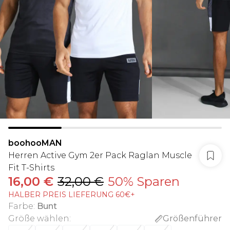
boohooMAN
Herren Active Gym 2er Pack Raglan Muscle
Fit T-Shirts
16,00 €
32,00 €
50% Sparen
HALBER PREIS LIEFERUNG 60€+
Farbe
:
Bunt
Größe wählen
:
Größenführer