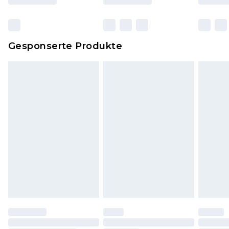
originalen, ungeöffneten Verpackung
zurückgesendet werden.
Dies berührt nicht deine gesetzlichen Rechte.
Gesponserte Produkte
Klicke
hier
um unsere vollständigen
Rückgabebedingungen einzusehen.