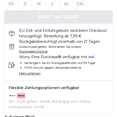
XS
S
M
L
XL
XXL
NICHT AUF LAGER
EU Zoll- und Einfuhrgebühr wird beim Checkout
hinzugefügt. Bestellung ab 7,99 €
Rückgabeberechtigt innerhalb von 21 Tagen
Ausschlüsse gelten.
Bitte sehen Sie unsere
Rückgaberichtlinie
Worry-Free Purchase® verfügbar mit
Verlängern Sie Ihr Rückgabefenster auf 35 Tage
100% Schutz gegen Versandprobleme
Mehr erfahren
Flexible Zahlungsoptionen verfügbar
18+, AGB gelten. Kredit abhängig vom Status.
Unregulierter Kredit.