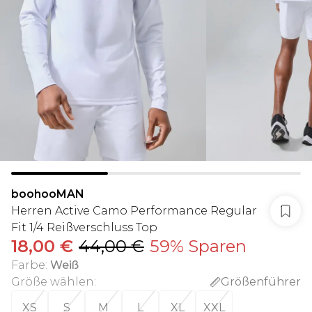
boohooMAN
Herren Active Camo Performance Regular
Fit 1/4 Reißverschluss Top
18,00 €
44,00 €
59% Sparen
Farbe
:
Weiß
Größe wählen
:
Größenführer
XS
S
M
L
XL
XXL