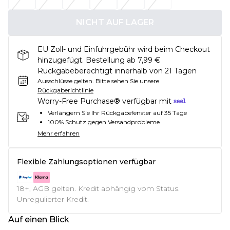
NICHT AUF LAGER
EU Zoll- und Einfuhrgebühr wird beim Checkout
hinzugefügt. Bestellung ab 7,99 €
Rückgabeberechtigt innerhalb von 21 Tagen
Ausschlüsse gelten.
Bitte sehen Sie unsere
Rückgaberichtlinie
Worry-Free Purchase® verfügbar mit
Verlängern Sie Ihr Rückgabefenster auf 35 Tage
100% Schutz gegen Versandprobleme
Mehr erfahren
Flexible Zahlungsoptionen verfügbar
18+, AGB gelten. Kredit abhängig vom Status.
Unregulierter Kredit.
Auf einen Blick