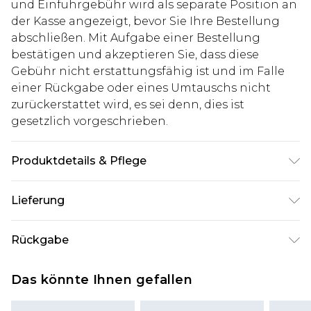
und Einfuhrgebühr wird als separate Position an
der Kasse angezeigt, bevor Sie Ihre Bestellung
abschließen. Mit Aufgabe einer Bestellung
bestätigen und akzeptieren Sie, dass diese
Gebühr nicht erstattungsfähig ist und im Falle
einer Rückgabe oder eines Umtauschs nicht
zurückerstattet wird, es sei denn, dies ist
gesetzlich vorgeschrieben.
Produktdetails & Pflege
90% Polyester 10% Elasthan. Model ist 1,85 m groß
Lieferung
und trägt Größe M.
Deutschland Standardlieferung
€7.99
Rückgabe
Bis zu 8 Werktage
Stimmt etwas nicht? Du hast 21 Tage ab dem Tag
Deutschland Expresslieferung
€14.99
Das könnte Ihnen gefallen
des Erhalts, um einen Artikel an uns
2 Arbeitstage
zurückzusenden.