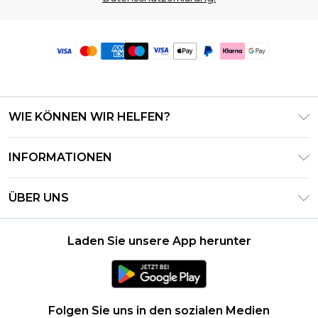
WIE KÖNNEN WIR HELFEN?
Häufig gestellte Fragen
INFORMATIONEN
Kontaktieren Sie uns
Geschäftsbedingungen – Aktualisiert Juni 2026
Meine Bestellung verfolgen & zurücksenden
ÜBER UNS
Nutzungsbedingungen
Lieferoptionen
Investor Relations
Geschenkkarten-Guthaben
Rückgaberecht – Aktualisiert Mai 2026
Laden Sie unsere App herunter
Erklärung Zur Modernen Sklaverei
Klarna
Größentabelle
Karriere
PayPal
Datenschutzhinweis – Aktualisiert Juni 2026
Folgen Sie uns in den sozialen Medien