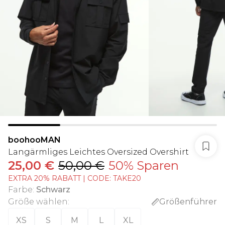
boohooMAN
Langärmliges Leichtes Oversized Overshirt
25,00 €
50,00 €
50% Sparen
EXTRA 20% RABATT | CODE: TAKE20
Farbe
:
Schwarz
Größe wählen
:
Größenführer
XS
S
M
L
XL