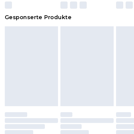
zurückgesendet werden.
Dies berührt nicht deine gesetzlichen Rechte.
Gesponserte Produkte
Klicke
hier
um unsere vollständigen
Rückgabebedingungen einzusehen.