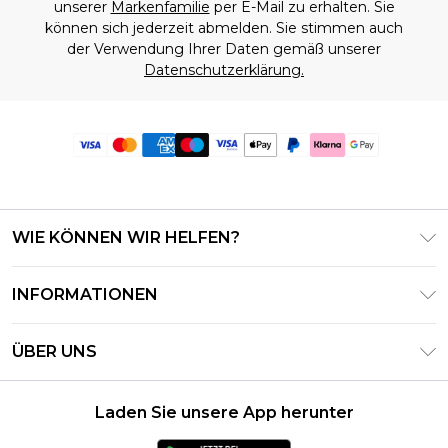
unserer
Markenfamilie
per E-Mail zu erhalten. Sie
können sich jederzeit abmelden. Sie stimmen auch
der Verwendung Ihrer Daten gemäß unserer
Datenschutzerklärung.
WIE KÖNNEN WIR HELFEN?
Häufig gestellte Fragen
INFORMATIONEN
Kontaktieren Sie uns
Geschäftsbedingungen – Aktualisiert Juni 2026
Meine Bestellung verfolgen & zurücksenden
ÜBER UNS
Nutzungsbedingungen
Lieferoptionen
Investor Relations
Geschenkkarten-Guthaben
Rückgaberecht – Aktualisiert Mai 2026
Laden Sie unsere App herunter
Erklärung Zur Modernen Sklaverei
Klarna
Größentabelle