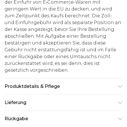
der Einfuhr von E‑Commerce-Waren mit
geringem Wert in die EU zu decken, und wird
zum Zeitpunkt des Kaufs berechnet. Die Zoll-
und Einfuhrgebühr wird als separate Position an
der Kasse angezeigt, bevor Sie Ihre Bestellung
abschließen. Mit Aufgabe einer Bestellung
bestätigen und akzeptieren Sie, dass diese
Gebühr nicht erstattungsfähig ist und im Falle
einer Rückgabe oder eines Umtauschs nicht
zurückerstattet wird, es sei denn, dies ist
gesetzlich vorgeschrieben.
Produktdetails & Pflege
90% Polyamid, 10% Elasthan. Model ist 1,85 m
Lieferung
groß & trägt UK-Größe M/32
Deutschland Standardlieferung
€7.99
Rückgabe
Bis zu 8 Werktage